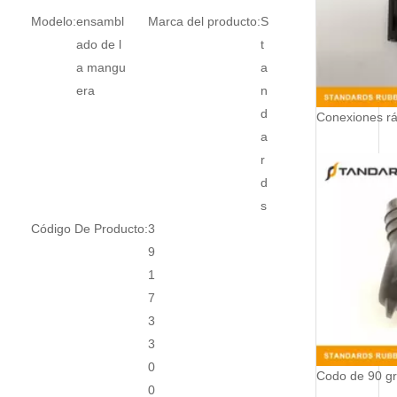
Modelo:
ensambl
Marca del producto:
S
ado de l
t
a mangu
a
era
n
d
a
r
d
s
Código De Producto:
3
9
1
7
3
3
0
0