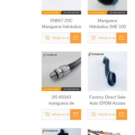
EN857 2SC
Manguera
Manguera hidráulica
Hidráulica SAE 100
R5
Añadir al carrito
Añadir al carrito
JIS K6343
Factory Direct Sale
manguera de
Auto EPDM Azutas
gasolina
de alambre de
Añadir al carrito
Añadir al carrito
goma