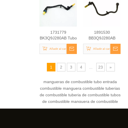
1731779
1891530
BK3Q9J280AB Tubo
BB3Q9J280AB
de combustible para
Manguera de
Ford Transit Mk4
Añadir al carrito
suministro de aceite
Añadir al carrito
de combustible
utilizada para Ford
Ranger 2.2TDCI
1
2
3
4
...
23
»
mangueras de combustible
tubo entrada
combustible
manguera combustible
tuberias
de combustible
tuberia de combustible
tubos
de combustible
manguera de combustible
tubo de combustible
mangueras para
combustible
manguera para combustible