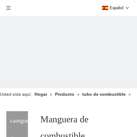
Español
Usted está aquí:
Hogar
»
Producto
»
tubo de combustible
»
Manguera de combustible
Manguera de
categoria
combustible