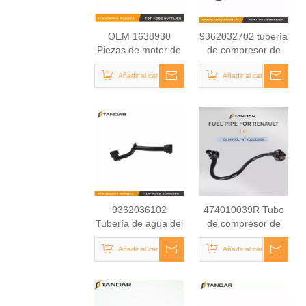
OEM 1638930
9362032702 tubería
Piezas de motor de
de compresor de
repuesto
aire para Mercedes
automáticamente
Añadir al carrito
Añadir al carrito
Benz
tubería de
combustible para
camión DAF
9362036102
474010039R Tubo
Tubería de agua del
de compresor de
compresor de motor
aire para Mercedes
para Mercedes
Añadir al carrito
Añadir al carrito
Benz
Benz