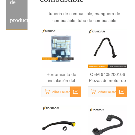
de
tuberia de combustible, manguera de
producto
combustible, tubo de combustible
Herramienta de
OEM 9405200106
instalación del
Piezas de motor de
conector de
repuesto
combustible
Añadir al carrito
automáticamente
Añadir al carrito
Conjunto de
tubería de
tamaños de
combustible para
diferencias
camión Mercedes
Benz