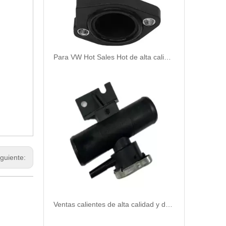
Para VW Hot Sales Hot de alta calidad y duradero Automostato Termostato Coltería OEM 026121145E/0261211144a/0261211144e/0261211145L
iguiente:
Ventas calientes de alta calidad y duradero Termostato Automostato Refrigerante para Mitsubishi 1350A043/1350A409/1350A105/1350A015