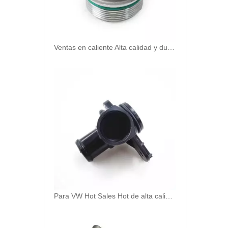
Ventas en caliente Alta calidad y duradera Termostato Automostato Cerecinamiento OEM 02E305045/0BH325159B/050121133E para VW
Para VW Hot Sales Hot de alta calidad y duradero Automostato Termostato Colterante OEM 06J-121-132F/03C121065K/LO3C121065H