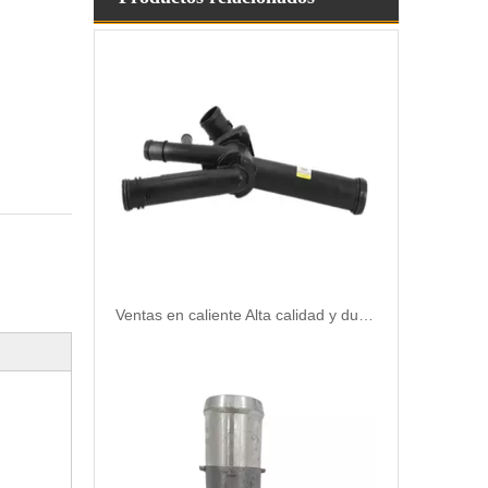
Ventas en caliente Alta calidad y duradera Cibrín de termostato Automostato OEM 03H121117A/037121132B/034121143E para VW