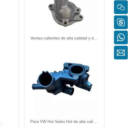
Ventas calientes de alta calidad y duradero Automostato de termostato refrigerante para Honda 19311-R1A-A00
Para VW Hot Sales Hot de alta calidad y duradero Automostato Termostato Colterante OEM 032-121-111CL/111B/111AP/111N