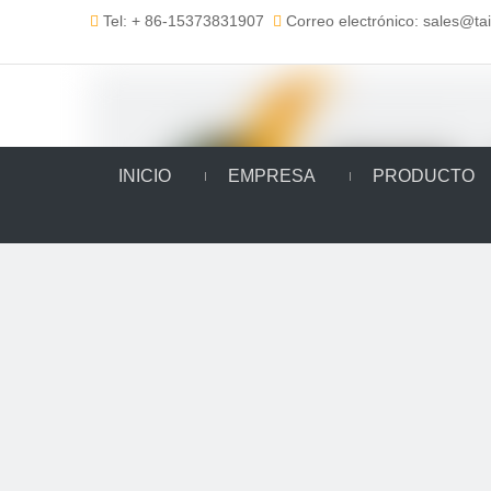
Tel: + 86-15373831907
Correo electrónico: sales@t


INICIO
EMPRESA
PRODUCTO