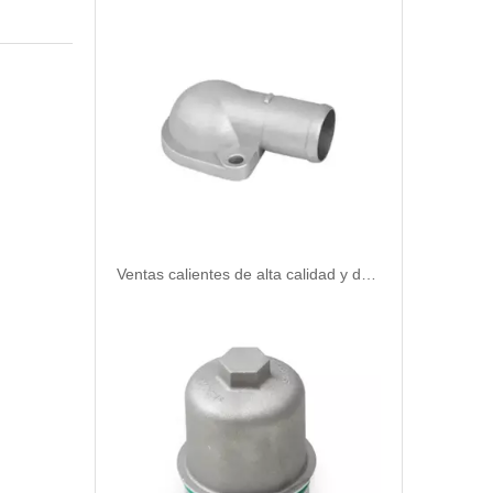
Ventas calientes de alta calidad y duradero Termostato Automostato Refrigerante para Mitsubishi MD312328