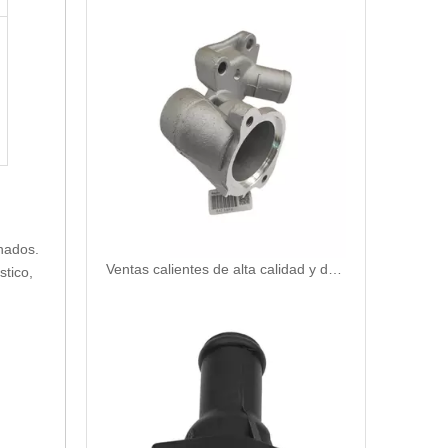
nados.
Ventas calientes de alta calidad y duradero Termostato Automostato Refrigerante para Mitsubishi MD358257/ME015017/ME229784
stico,