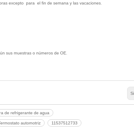
oras excepto para el fin de semana y las vacaciones.
gún sus muestras o números de OE.
S
a de refrigerante de agua
Termostato automotriz
11537512733