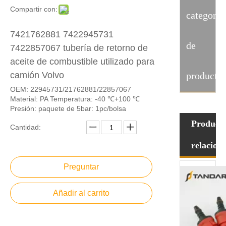
Compartir con:
categoria
7421762881 7422945731
de
7422857067 tubería de retorno de
aceite de combustible utilizado para
camión Volvo
producto
OEM: 22945731/21762881/22857067
Material: PA Temperatura: -40 ℃+100 ℃
Presión: paquete de 5bar: 1pc/bolsa
Product
Cantidad:
relacion
Preguntar
Añadir al carrito