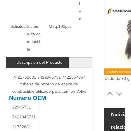
l
v
o
Solicitud:
Sistem
Moq:
100pcs
a de co
mbustib
le
Descripción del Producto
7421762881 7422945731 7422857067
tubería de retorno de aceite de
combustible utilizado para camión Volvo
Número OEM
22945731
Noticias
7422945731
relacion
21762881