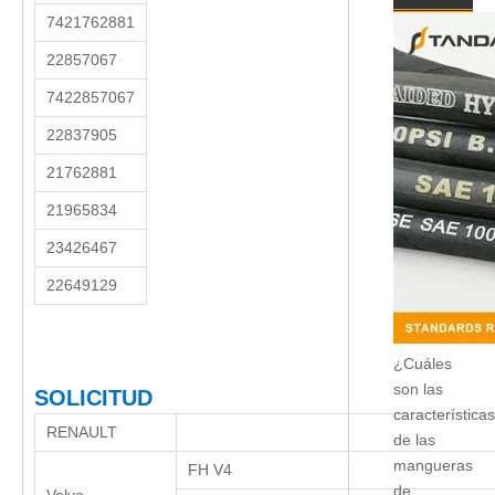
7421762881
22857067
7422857067
22837905
21762881
21965834
23426467
22649129
¿Cuáles
son las
SOLICITUD
características
RENAULT
de las
mangueras
FH V4
de