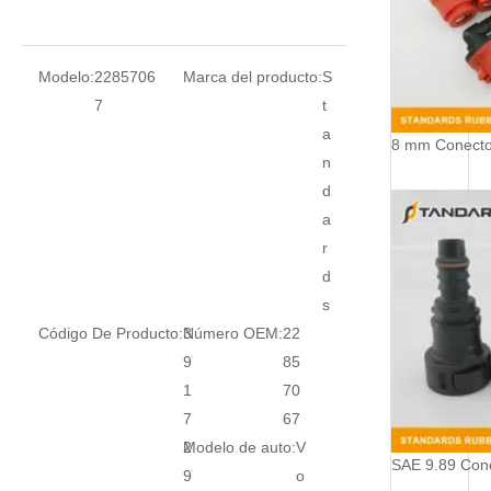
Modelo:
2285706
Marca del producto:
S
7
t
a
n
d
a
r
d
s
Código De Producto:
3
Número OEM:
22
9
85
1
70
7
67
2
Modelo de auto:
V
9
o