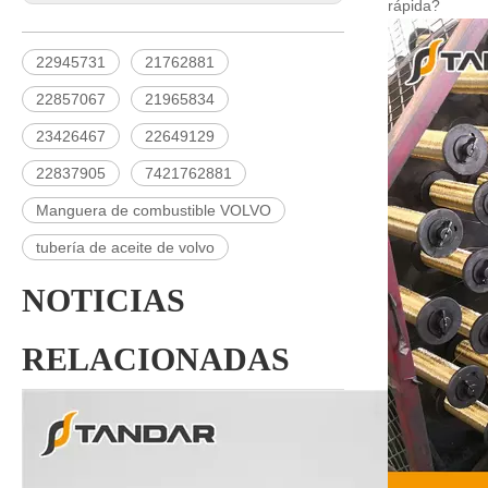
rápida?
22945731
21762881
22857067
21965834
23426467
22649129
22837905
7421762881
Manguera de combustible VOLVO
tubería de aceite de volvo
NOTICIAS
RELACIONADAS