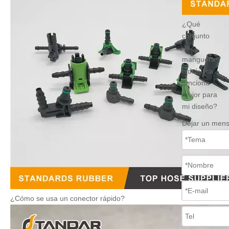
¿Qué
conjunto
de
manguera
hidráulica
funciona
mejor para
mi diseño?
Dejar un mens
¿Cómo se usa un conector rápido?