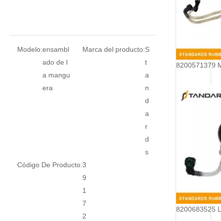
Modelo:
ensambl
Marca del producto:
S
ado de l
t
a mangu
a
era
n
d
a
r
d
s
Código De Producto:
3
9
1
7
2