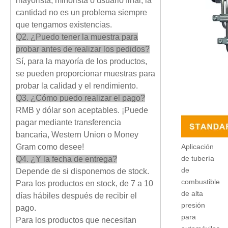
mayorista, minorista o usuario final, la
cantidad no es un problema siempre
que tengamos existencias.
Q2. ¿Puedo tener la muestra para
probar antes de realizar los pedidos?
Sí, para la mayoría de los productos,
se pueden proporcionar muestras para
probar la calidad y el rendimiento.
Q3. ¿Cómo puedo realizar el pago?
RMB y dólar son aceptables. ¡Puede
pagar mediante transferencia
bancaria, Western Union o Money
Gram como desee!
Aplicación
de tubería
Q4. ¿Y la fecha de entrega?
de
Depende de si disponemos de stock.
combustible
Para los productos en stock, de 7 a 10
de alta
días hábiles después de recibir el
presión
pago.
para
Para los productos que necesitan