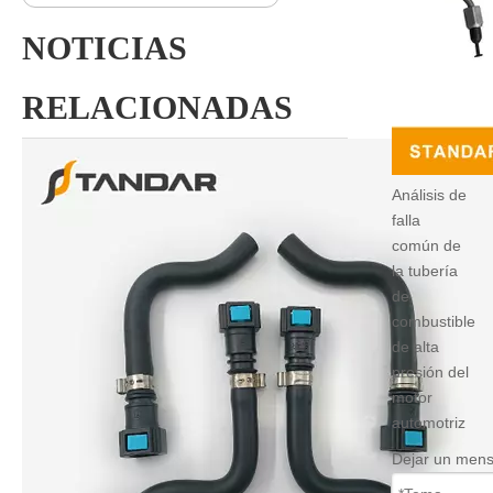
NOTICIAS
RELACIONADAS
Análisis de
falla
común de
la tubería
de
combustible
de alta
presión del
motor
automotriz
Dejar un mens