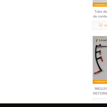
Tubo de
de comb
para F
A
980119
RETORN
COM
A
CITROE