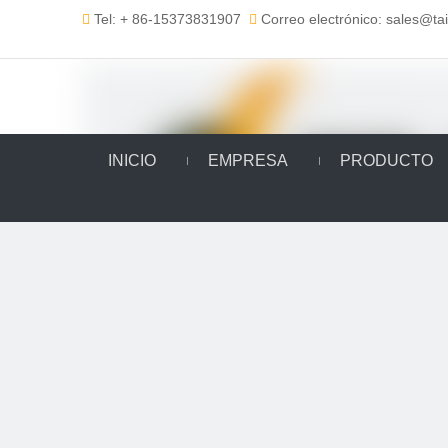
Tel: + 86-15373831907
Correo electrónico: sales@t


INICIO
EMPRESA
PRODUCTO