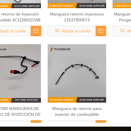
 retorno de inyección
Manguera retorno inyectores
Manguera
ustible 4C1Q9K022AB
13537800673
Peuge
ord Transit 2.4 TDCI
ñadir al carrito
Añadir al carrito
Añ
7080 MANGUERA DE
Manguera de retorno para
O DE INYECCIÓN DE
inyector de combustible
BUSTIBLE PARA
diésel.Kia SPORTAGE
ñadir al carrito
Añadir al carrito
N JUMPER PEUGEOT