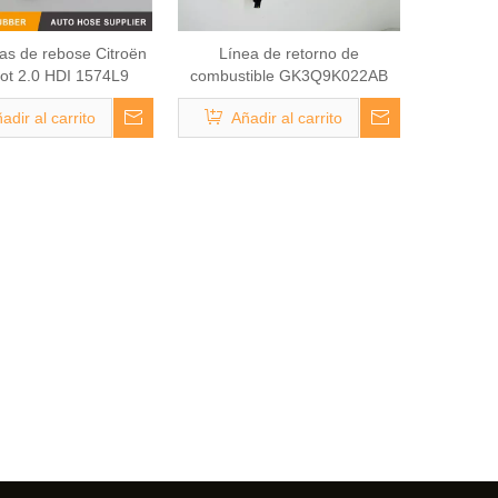
s de rebose Citroën
Línea de retorno de
ot 2.0 HDI 1574L9
combustible GK3Q9K022AB
para Ford Transit V363
adir al carrito
Añadir al carrito