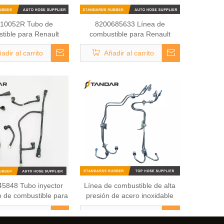
10052R Tubo de
8200685633 Línea de
tible para Renault
combustible para Renault
ane III 1.6 16V
Megane II 1.5 DCI
adir al carrito
Añadir al carrito
5848 Tubo inyector
Línea de combustible de alta
o de combustible para
presión de acero inoxidable
miones y autobuses
5262113
adir al carrito
Añadir al carrito