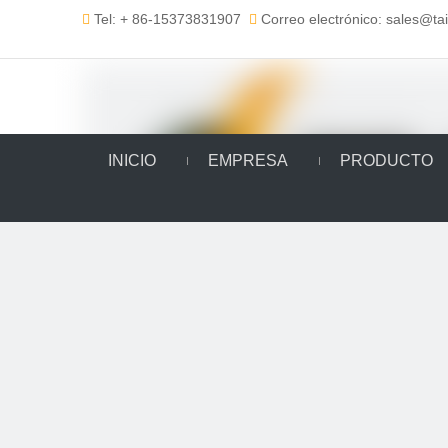
Tel: + 86-15373831907
Correo electrónico: sales@t


INICIO
EMPRESA
PRODUCTO