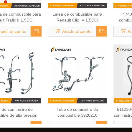
 de combustible para
Línea de combustible para
4740
lt Trafic II 1.9DCI
Renault Clio IV 1.5DCI
combus
8200505335
164468215R
Meg
ñadir al carrito
Añadir al carrito
Añ
 de suministro de
Tubo de suministro de
5112304
ible de alta presión
combustible 3920218
suministr
12166 para Renault
Man ca
ñadir al carrito
Añadir al carrito
Añ
Series