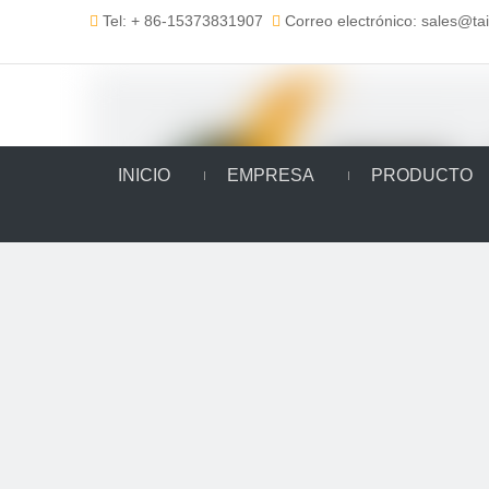
Tel: + 86-15373831907
Correo electrónico: sales@t


INICIO
EMPRESA
PRODUCTO