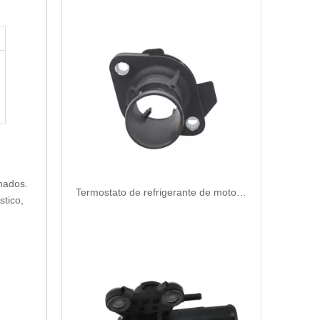
nados.
Termostato de refrigerante de motor de repuesto automático de alta calidad y duradero para Chrysler OEM 4666054AA
stico,