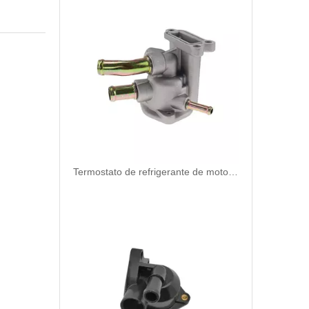
Termostato de refrigerante de motor de repuesto automático de alta calidad y duradero para Nissan OEM 11061-65Y00/11061-F4100/11061-F4300