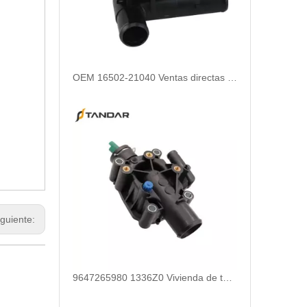
OEM 16502-21040 Ventas directas directas de alta calidad y duradero Termostato de refrigerante del motor de repuestos automáticos para Toyota
iguiente:
9647265980 1336Z0 Vivienda de termostato de refrigerante para Peugeot 207 Citroen C3