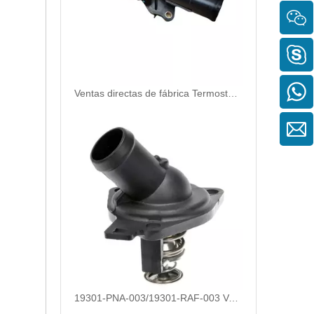
Ventas directas de fábrica Termostato de refrigerante de motor de repuesto automático de alta calidad y alta calidad para Nissan OEM 11060-4BB0A/11060-BX000/11060-AX000
19301-PNA-003/19301-RAF-003 Ventas directas directas de alta calidad y duradero Refrigerante de la carcasa del termostato automotriz para Honda