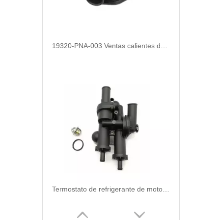
19320-PNA-003 Ventas calientes de alta calidad y duradero Refrigerante de carcasa de termostato automotriz para Honda
Termostato de refrigerante de motor de repuesto automático de alta calidad y duradero para Chrysler OEM 68003582AB