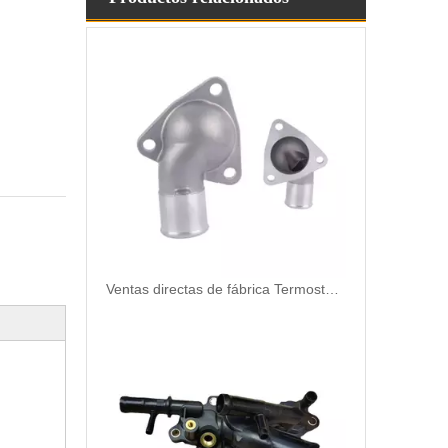
Ventas directas de fábrica Termostato de refrigerante de motor de repuesto automático de alta calidad y alta calidad para Toyota OEM 16331-54090/16331-71010/16321-21020