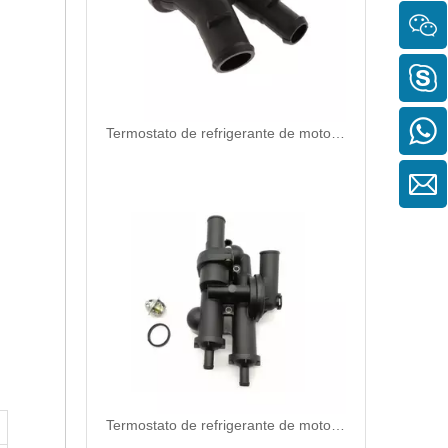
Termostato de refrigerante de motor de repuesto automático de alta calidad y duradero para Ford OEM 2S6G-9K478-BC/98MM-9K478-DA/FD89-8K556-AC
Termostato de refrigerante de motor de repuesto automático de alta calidad y duradero para Chrysler OEM 68003582AB