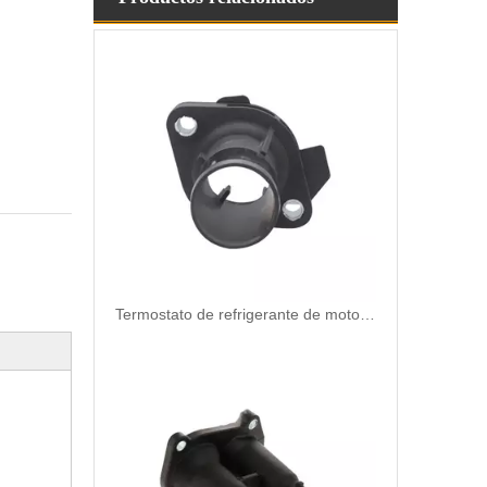
Termostato de refrigerante de motor de repuesto automático de alta calidad y duradero para Chrysler OEM 4666054AA