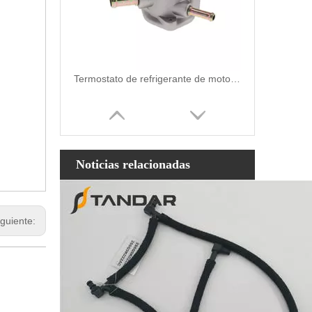
Termostato de refrigerante de motor de repuesto automático de alta calidad y duradero para Nissan OEM 11061-65Y00/11061-F4100/11061-F4300
Noticias relacionadas
iguiente: