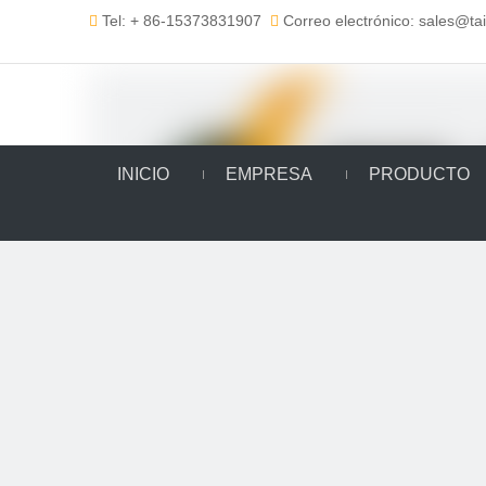
Tel: + 86-15373831907
Correo electrónico: sales@t


INICIO
EMPRESA
PRODUCTO