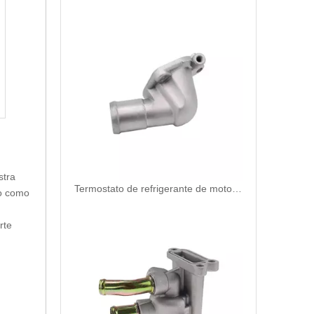
stra
Termostato de refrigerante de motor de repuesto automático de alta calidad y duradero para Nissan OEM 13049-F4300/11060-53Y00
co como
rte