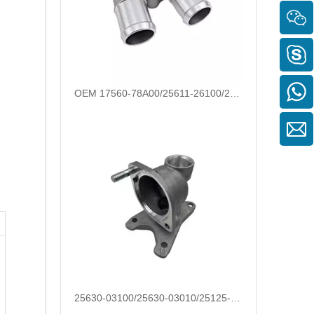
OEM 17560-78A00/25611-26100/25631-23001/25631-37100 REDIGURADOR DE LA COBIERTA DE TERMOSTATO AUTOMOTOR
25630-03100/25630-03010/25125-42600/MB301-15172B/0K2A1-15-172/25631-02550 Endurecimiento de la alojamiento de termostato automotriz para Hyundai/KIA