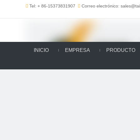
Tel: + 86-15373831907
Correo electrónico: sales@t


INICIO
EMPRESA
PRODUCTO