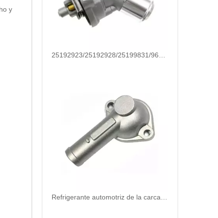
ho y
25192923/25192928/25199831/96988257/24101252/25500-2E080/25500-2E080 Termostato de refrigerante de repuestos automáticos de alta calidad para Hyundai/KIA
Refrigerante automotriz de la carcasa del termostato para Hyundai/Kia OEM 25631-23501/25125-42540/22151-42003/22151-42004/25611-35520/22151-42022/22151-42600