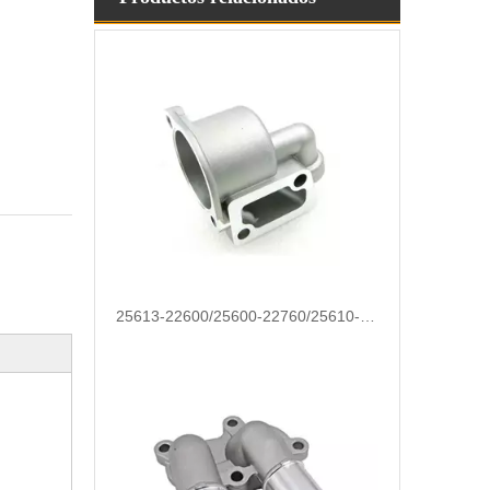
25613-22600/25600-22760/25610-2A601/25500-2E085 Termostato de refrigerante de repuesto automático de alta calidad para Hyundai/KIA