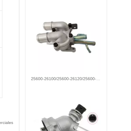
25600-26100/25600-26120/25600-26870/25600-23640 Piezas de repuesto automotrices Termostato de alojamiento para Hyundai/Kia
rciales