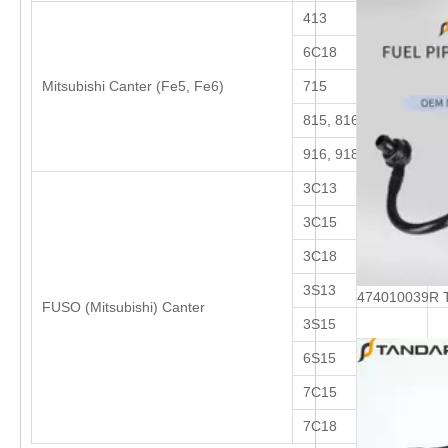
413
6C18
Mitsubishi Canter (Fe5, Fe6)
715
815, 816
916, 918
3C13
3C15
3C18
3S13
FUSO (Mitsubishi) Canter
3S15
6S15
7C15
7C18