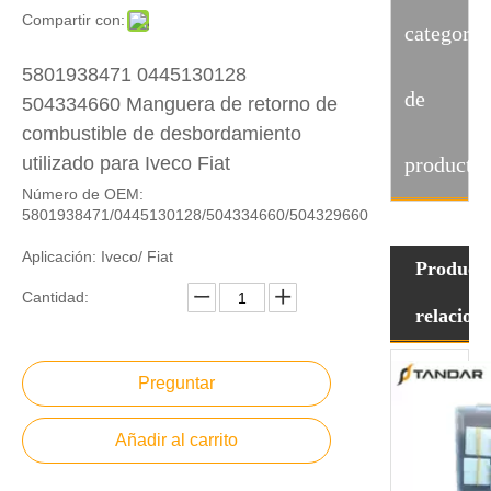
Compartir con:
categoria
5801938471 0445130128
de
504334660 Manguera de retorno de
combustible de desbordamiento
utilizado para Iveco Fiat
producto
Número de OEM:
5801938471/0445130128/504334660/504329660
Aplicación: Iveco/ Fiat
Product
Cantidad:
relacion
Preguntar
Añadir al carrito