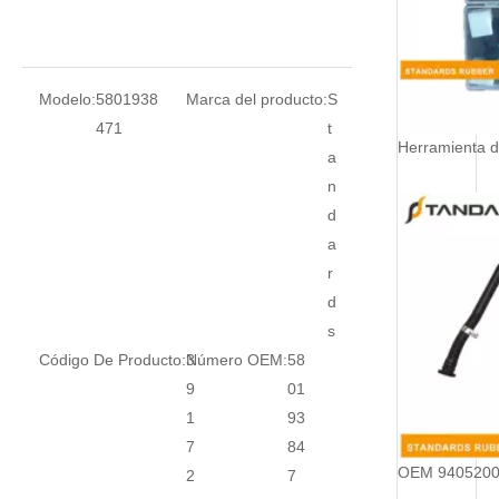
Modelo:
5801938
Marca del producto:
S
471
t
a
n
d
a
r
d
s
Código De Producto:
3
Número OEM:
58
9
01
1
93
7
84
2
7