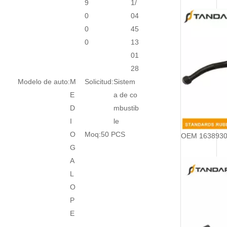
9
1/
0
04
0
45
0
13
01
28
Modelo de auto:
M
Solicitud:
Sistem
E
a de co
D
mbustib
I
le
O
Moq:
50 PCS
G
A
L
O
P
E