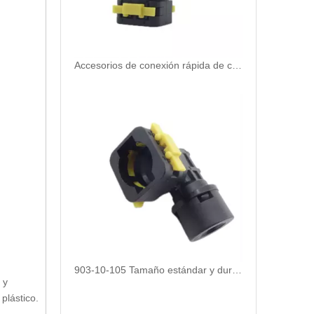
Accesorios de conexión rápida de calidad de calidad premium 920-50-090: duradero, confiable y fácil de usar
903-10-105 Tamaño estándar y duradero Los accesorios de conexión rápida neumática
 y
plástico.