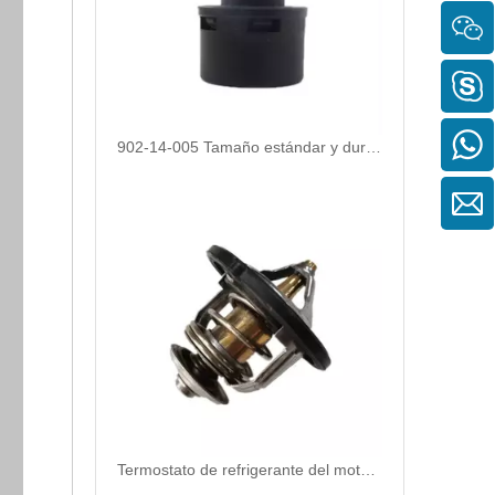
902-14-005 Tamaño estándar y duradero Los accesorios de conexión rápida neumática
Termostato de refrigerante del motor para Hyundai/KIA OEM 25500-25001/255002B000/255002B400 para reemplazar las termosta del automóvil roto