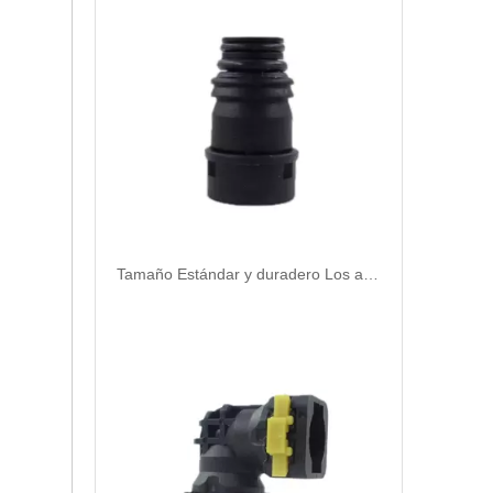
Tamaño Estándar y duradero Los accesorios de conexión rápida neumática 902-08-005