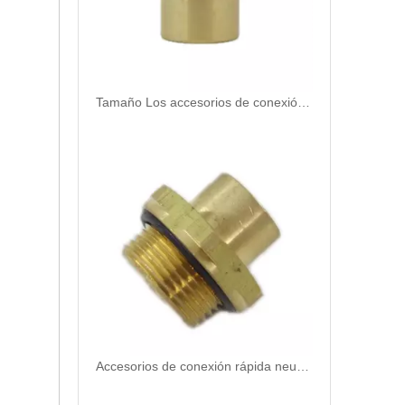
Tamaño Los accesorios de conexión rápida y duradera estándar y duradera 901-12-016
Accesorios de conexión rápida neumática duradera y de tamaño estándar 901-08-022 accesorios de acoplamientos de aire