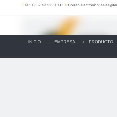
Tel: + 86-15373831907
Correo electrónico: sales@t


INICIO
EMPRESA
PRODUCTO