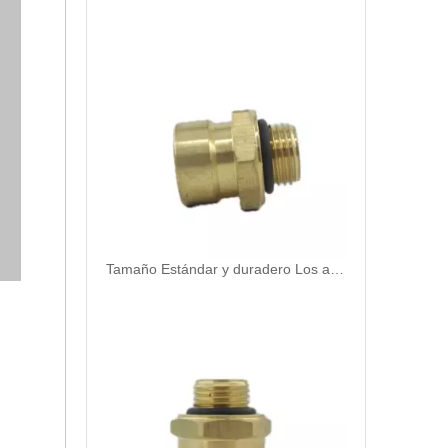
Tamaño Estándar y duradero Los accesorios de conexión rápida neumática 901-10-016