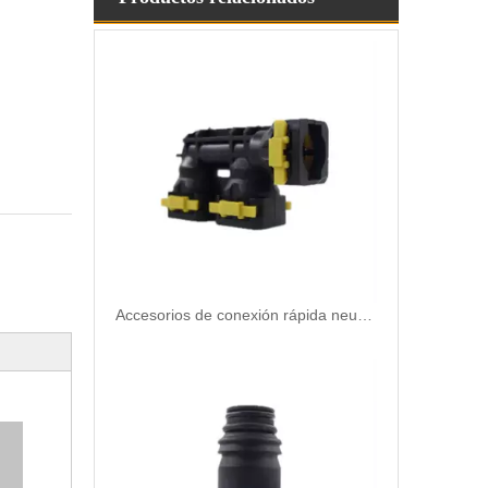
Accesorios de conexión rápida neumática de calidad premium 920-50-015: duradero, confiable y fácil de usar