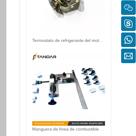
Termostato de refrigerante del motor para Hyundai/KIA OEM 25510-42100/25510-4A700/96143939 para reemplazar las termosta del automóvil roto
Manguera de línea de combustible de nylon de 6 mm de 8 mm 10 mm 5/16 "3/8 " Herramienta de instalación de conector rápido de combustible