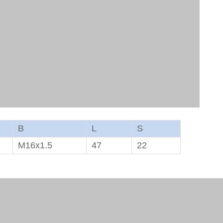
B
L
S
M16x1.5
47
22