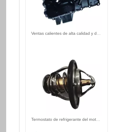
Ventas calientes de alta calidad y duradera Termostato Automostato Carcasa de refrigerante OEM OEM 11137618512 para BMW
Termostato de refrigerante del motor para Hyundai/KIA OEM 25500-3C100/25500-2E000 para reemplazar las termosta del automóvil roto