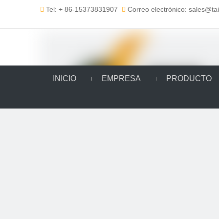
Tel: + 86-15373831907
Correo electrónico: sales@t


INICIO
EMPRESA
PRODUCTO