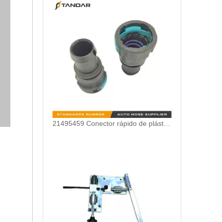
21495459 Conector rápido de plástico utilizado para el sistema de enfriamiento Volvo FH4