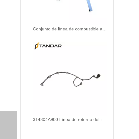
Conjunto de línea de combustible automotriz Flxture para reemplazar el conducto de motor de automóvil roto
314804A900 Línea de retorno del inyector de combustible utilizada para Hyundai-Kia Starex