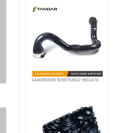
144605593R 8200753502 95514703 4406516 Manguera de aire de carga utilizada para Nissan Opel Renault