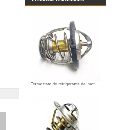
Termostato de refrigerante del motor para Hyundai/KIA OEM 25500-02500/25500-02550/25500-22600 para reemplazar las termosta del automóvil roto