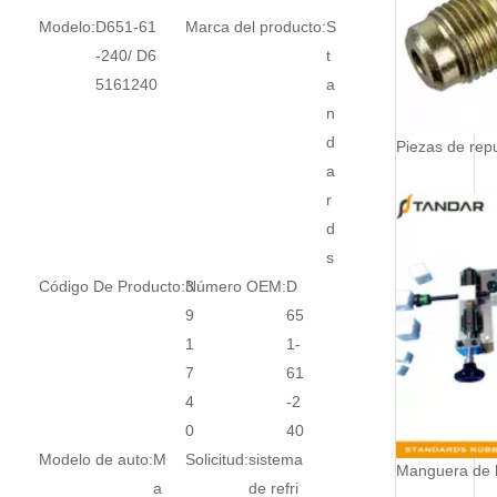
Modelo:
D651-61
Marca del producto:
S
-240/ D6
t
5161240
a
n
d
a
r
d
s
Código De Producto:
3
Número OEM:
D
9
65
1
1-
7
61
4
-2
0
40
Modelo de auto:
M
Solicitud:
sistema
a
de refri