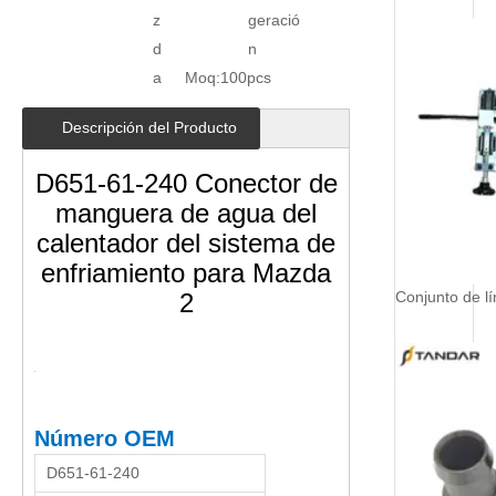
z
geració
d
n
a
Moq:
100pcs
Descripción del Producto
D651-61-240 Conector de
manguera de agua del
calentador del sistema de
enfriamiento para Mazda
2
Número OEM
D651-61-240