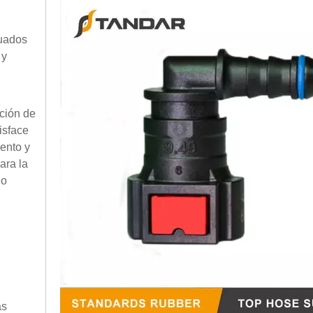
cuados
 y
ción de
isface
mento y
ara la
do
as