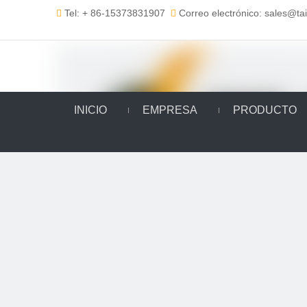
Tel: + 86-15373831907
Correo electrónico: sales@t


INICIO
EMPRESA
PRODUCTO