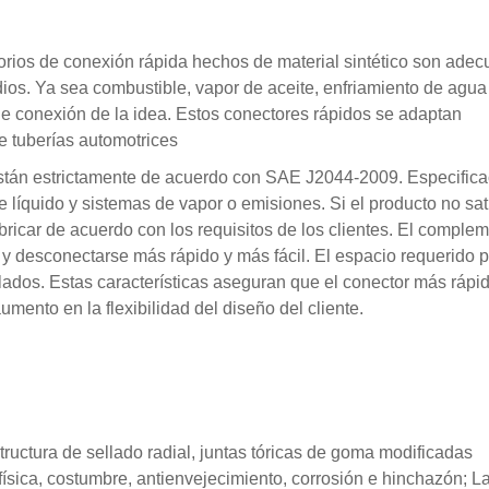
orios de conexión rápida hechos de material sintético son ade
dios. Ya sea combustible, vapor de aceite, enfriamiento de agua
de conexión de la idea. Estos conectores rápidos se adaptan
e tuberías automotrices
están estrictamente de acuerdo con SAE J2044-2009. Especifica
líquido y sistemas de vapor o emisiones. Si el producto no sat
bricar de acuerdo con los requisitos de los clientes. El comple
y desconectarse más rápido y más fácil. El espacio requerido p
ados. Estas características aseguran que el conector más rápi
mento en la flexibilidad del diseño del cliente.
tructura de sellado radial, juntas tóricas de goma modificadas
 física, costumbre, antienvejecimiento, corrosión e hinchazón; L