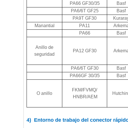
PA66 GF30/35
Basf
PA6/6T GF25
Basf
PA9T GF30
Kurara
Manantial
PA11
Arkem
PA66
Basf
Anillo de
PA12 GF30
Arkem
seguridad
PA6/6T GF30
Basf
PA66GF 30/35
Basf
FKM/FVMQ/
O anillo
Hutchin
HNBR/AEM
4) Entorno de trabajo del conector rápid