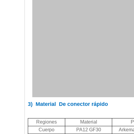
3)
M
aterial De conector rápido
Regiones
Material
P
Cuerpo
PA12 GF30
Arkem