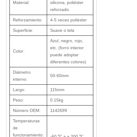
Material:
silicona, poliéster
reforzado.
Reforzamiento:
4-5 veces poliéster
Superficie:
Suave o tela
Azul, negro, rojo,
etc. (forro interior
Color:
puede adoptar
diferentes colores)
Diámetro
50-60mm
interno:
Largo:
115mm
Peso:
0.15kg
Número OEM:
1142699
Temperaturas
de
funcionamiento:
-60 ℃ a + 200 ℃