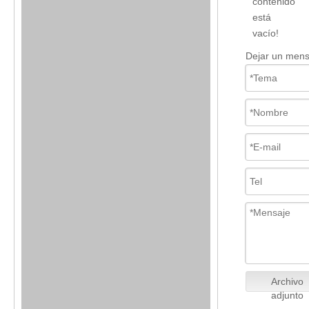
contenido
está
vacío!
Dejar un mens
Archivo
adjunto