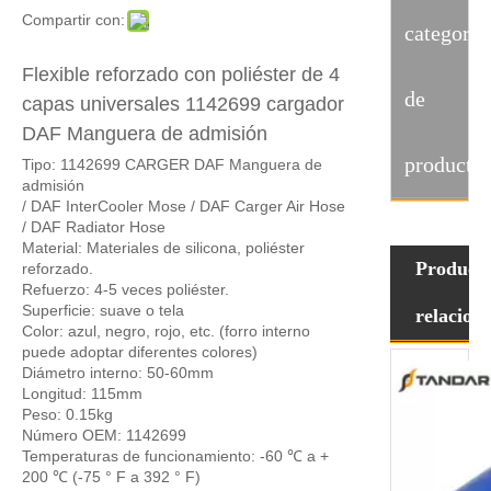
Compartir con:
categoria
Flexible reforzado con poliéster de 4
de
capas universales 1142699 cargador
DAF Manguera de admisión
producto
Tipo: 1142699 CARGER DAF Manguera de
admisión
/ DAF InterCooler Mose / DAF Carger Air Hose
/ DAF Radiator Hose
Material: Materiales de silicona, poliéster
Product
reforzado.
Refuerzo: 4-5 veces poliéster.
Superficie: suave o tela
relacion
Color: azul, negro, rojo, etc. (forro interno
puede adoptar diferentes colores)
Diámetro interno: 50-60mm
Longitud: 115mm
Peso: 0.15kg
Número OEM: 1142699
Temperaturas de funcionamiento: -60 ℃ a +
200 ℃ (-75 ° F a 392 ° F)