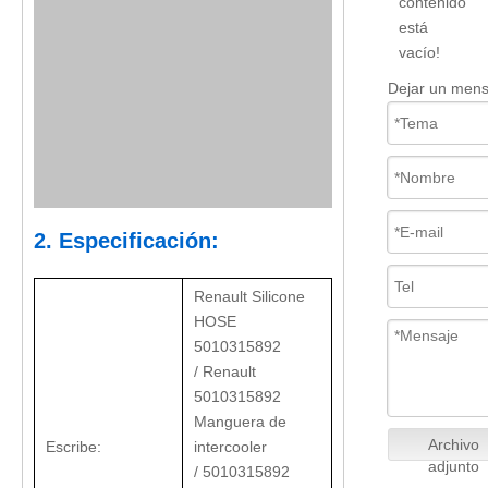
contenido
está
vacío!
Dejar un mens
2. Especificación:
Renault Silicone
HOSE
5010315892
/ Renault
5010315892
Manguera de
Archivo
Escribe:
intercooler
adjunto
/ 5010315892