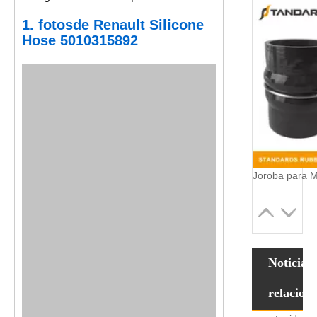
1. fotos
de Renault Silicone
Hose 5010315892
Joroba para M
Noticias
relacion