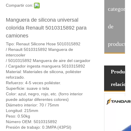
Compartir con:
categoria
Manguera de silicona universal
de
colorida Renault 5010315892 para
camiones
producto
Tipo: Renaut Silicone Hose 5010315892
/ Renault 5010315892 Manguera de
intercooler
/ 5010315892 Manguera de aire del cargador
/ Cargador ingesta manguera 5010315892
Product
Material: Materiales de silicona, poliéster
reforzado.
Refuerzo: 4-5 veces poliéster.
relacion
Superficie: suave o tela
Color: azul, negro, rojo, etc. (forro interior
puede adoptar diferentes colores)
Diámetro interior: 70 / 75mm
Longitud: 215mm
Peso: 0.50kg
Número OEM: 5010315892
Presión de trabajo: 0.3MPA (43PSI)