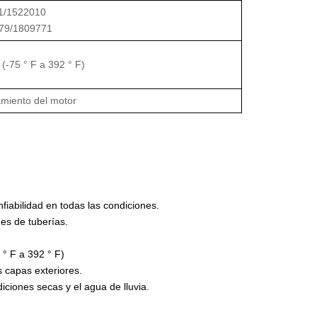
1/1522010
579/1809771
(-75 ° F a 392 ° F)
amiento del motor
fiabilidad en todas las condiciones.
es de tuberías.
° F a 392 ° F)
s capas exteriores.
diciones secas y el agua de lluvia.