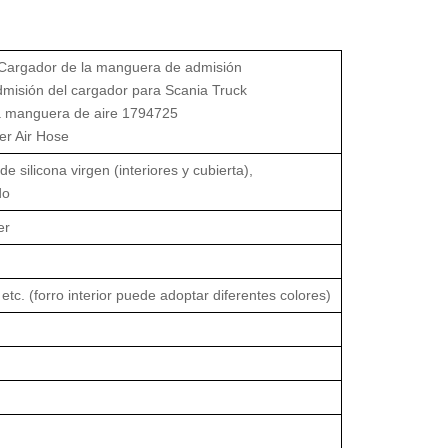
Cargador de la manguera de admisión
misión del cargador para Scania Truck
la manguera de aire 1794725
ler Air Hose
e silicona virgen (interiores y cubierta),
do
er
 etc. (forro interior puede adoptar diferentes colores)