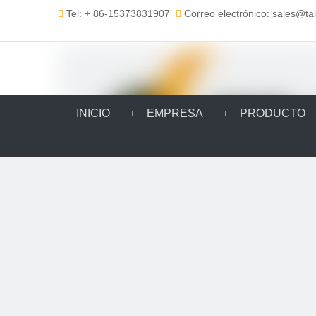
Tel: + 86-15373831907
Correo electrónico: sales@t


INICIO
EMPRESA
PRODUCTO