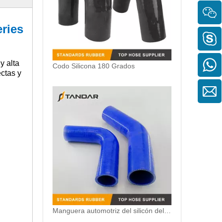
ries
y alta
Codo Silicona 180 Grados
ectas y
Manguera automotriz del silicón del reductor flexible colorido de 45 grados