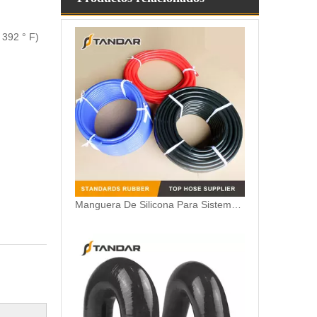
 392 ° F)
Manguera De Silicona Para Sistema De Succión