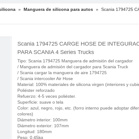
ilicona
»
Manguera de silicona para autos
»
Scania 1794725 
Scania 1794725 CARGE HOSE DE INTEGURA
PARA SCANIA 4 Series Trucks
Tipo: Scania 1794725 Manguera de admisión del cargador
/ Manguera de admisión del cargador para Scania Truck
/ Scania cargar la manguera de aire 1794725
/ Scania intercooler Air Hose
Material: 100% materiales de silicona virgen (interiores y cubie
Poliéster reforzado
Refuerzo: 4-5 veces poliéster.
Superficie: suave o tela
Color: azul, negro, rojo, etc. (forro interno puede adoptar dife
colores)
Diámetro interior: 100mm
Diámetro exterior: 107mm
Longitud: 180mm
Peso: 0.45kg