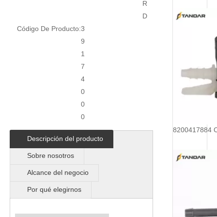
R
D
Código De Producto:
3
9
1
7
4
0
0
0
Descripción del producto
Sobre nosotros
Alcance del negocio
Por qué elegirnos