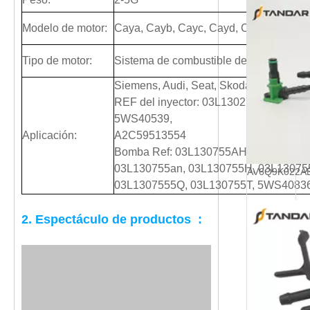
Modelo de motor:
Caya, Cayb, Cayc, Cayd, Caye, CLNA
Tipo de motor:
Sistema de combustible del motor
Siemens, Audi, Seat, Skoda, Volkswag
REF del inyector: 03L130277B, 03L13
5WS40539,
Aplicación:
A2C59513554
Bomba Ref: 03L130755AH, 03L1307555
03L130755an, 03L130755H, 03L13075
03L1307555Q, 03L130755T, 5WS4083
2. Espectáculo de productos :