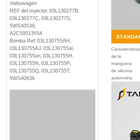
Volkswagen
REF del inyector: 03L130277B,
03L130277C, 03L130277S,
5WS40539,
A2C59513554
Bomba Ref: 03L130755AH,
03L130755AJ, 03L130755al,
Característica
03L130755an, 03L130755H,
de la
03L130755N, 03L130755P,
manguera
03L130755Q, 03L130755T,
de silicona
automotriz.
5WS40836