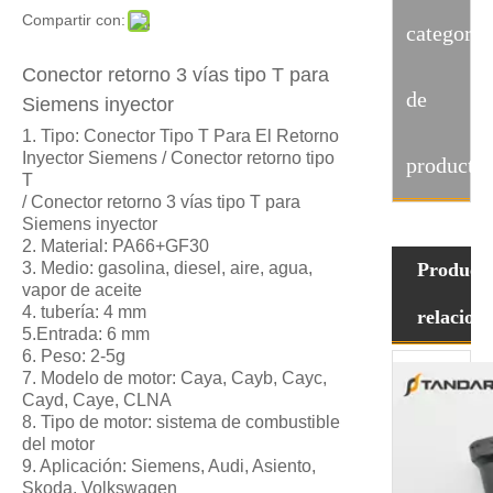
Compartir con:
categoria
Conector retorno 3 vías tipo T para
de
Siemens inyector
1. Tipo: Conector Tipo T Para El Retorno
Inyector Siemens / Conector retorno tipo
producto
T
/ Conector retorno 3 vías tipo T para
Siemens inyector
2. Material: PA66+GF30
3. Medio: gasolina, diesel, aire, agua,
Product
vapor de aceite
4. tubería: 4 mm
relacion
5.Entrada: 6 mm
6. Peso: 2-5g
7. Modelo de motor: Caya, Cayb, Cayc,
Cayd, Caye, CLNA
8. Tipo de motor: sistema de combustible
del motor
9. Aplicación: Siemens, Audi, Asiento,
Skoda, Volkswagen