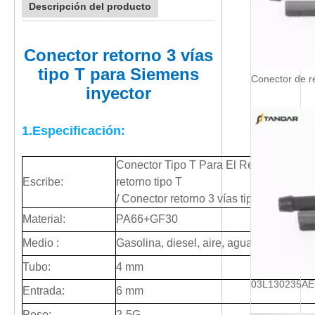
Descripción del producto
Conector retorno 3 vías
tipo T para Siemens
inyector
1.Especificación:
Conector Tipo T Para El Retorno Inyect
Escribe:
retorno tipo T
/ Conector retorno 3 vías tipo T para Si
Material:
PA66+GF30
Medio :
Gasolina, diesel, aire, agua, vapor de p
Tubo:
4 mm
Entrada:
6 mm
Peso:
2-5G