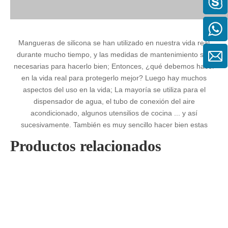
Mangueras de silicona
se han utilizado en nuestra vida real
durante mucho tiempo, y las medidas de mantenimiento son
necesarias para hacerlo bien; Entonces, ¿qué debemos hacer
en la vida real para protegerlo mejor? Luego hay muchos
aspectos del uso en la vida; La mayoría se utiliza para el
dispensador de agua, el tubo de conexión del aire
acondicionado, algunos utensilios de cocina ... y así
sucesivamente. También es muy sencillo hacer bien estas
medidas de mantenimiento. Lo principal es limpiarlos de vez en
Productos relacionados
cuando. Puedes sacarlos para limpiar más.
En general, las tuberías del dispensador de agua tienen
algunas partes seriamente dañadas en su interior. ¿Por qué
está pasando esto? La razón es que es esto, porque cuando el
dispensador de agua se usa en la vida real, necesitamos beber
agua caliente, luego el agua hervida fluirá dentro y fuera a