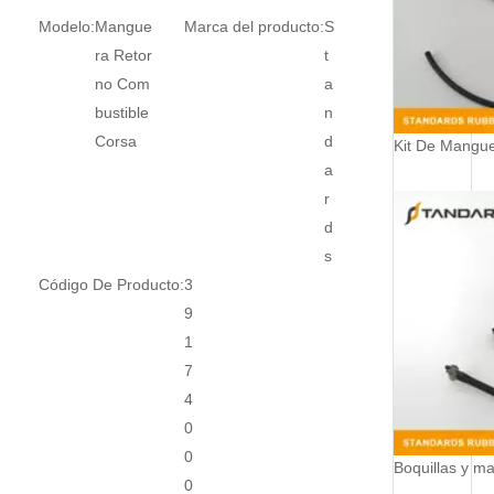
Modelo:
Mangue
Marca del producto:
S
ra Retor
t
no Com
a
bustible
n
Corsa
d
a
r
d
s
Código De Producto:
3
9
1
7
4
0
0
0