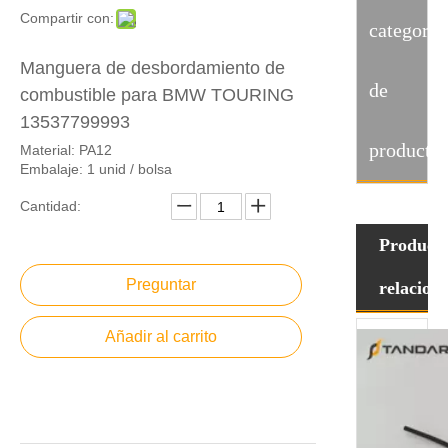
Compartir con:
categoria
Manguera de desbordamiento de
de
combustible para BMW TOURING
13537799993
producto
Material: PA12
Embalaje: 1 unid / bolsa
Cantidad:
Product
Preguntar
relacion
Añadir al carrito