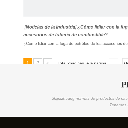
[
Noticias de la Industria
]
¿Cómo lidiar con la fug
accesorios de tubería de combustible?
¿Cómo lidiar con la fuga de petróleo de los accesorios d
1
2
»
Total 2páginas A la página
D
P
Shijiazhuang normas de productos de cauc
Tenemos n