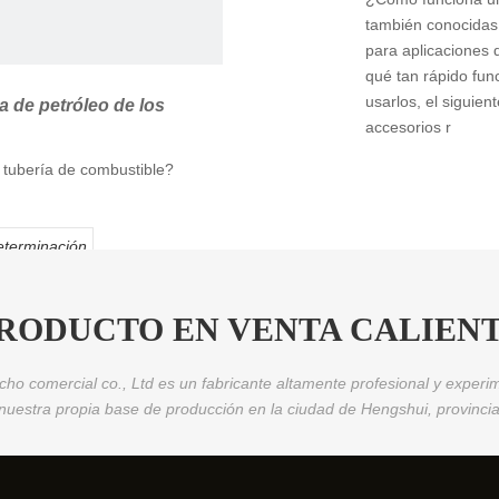
también conocidas
para aplicaciones 
qué tan rápido fun
usarlos, el siguien
a de petróleo de los
accesorios r
e tubería de combustible?
eterminación
RODUCTO EN VENTA CALIEN
ho comercial co., Ltd es un fabricante altamente profesional y exp
uestra propia base de producción en la ciudad de Hengshui, provincia