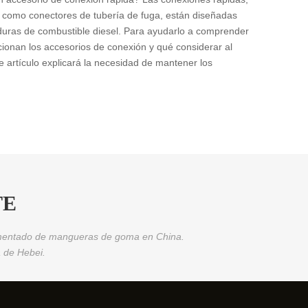
 como conectores de tubería de fuga, están diseñadas
duras de combustible diesel. Para ayudarlo a comprender
cionan los accesorios de conexión y qué considerar al
te artículo explicará la necesidad de mantener los
TE
erimentado de mangueras de goma en China.
 de Hebei.