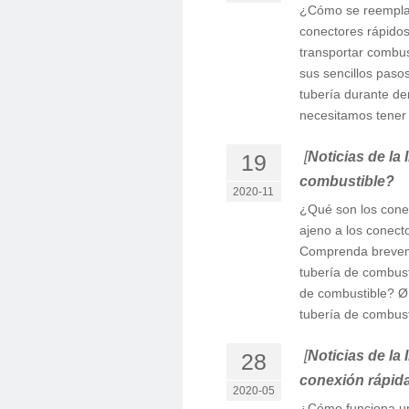
¿Cómo se reemplaz
conectores rápidos
transportar combus
sus sencillos pasos
tubería durante de
necesitamos tener
[
Noticias de la 
19
combustible?
2020-11
¿Qué son los conec
ajeno a los conec
Comprenda breveme
tubería de combust
de combustible? Ø
tubería de combust
[
Noticias de la 
28
conexión rápid
2020-05
¿Cómo funciona un