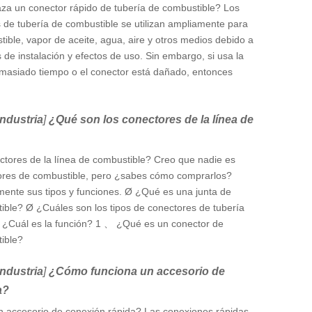
a un conector rápido de tubería de combustible? Los
 de tubería de combustible se utilizan ampliamente para
tible, vapor de aceite, agua, aire y otros medios debido a
 de instalación y efectos de uso. Sin embargo, si usa la
masiado tiempo o el conector está dañado, entonces
Industria
]
¿Qué son los conectores de la línea de
tores de la línea de combustible? Creo que nadie es
tores de combustible, pero ¿sabes cómo comprarlos?
nte sus tipos y funciones. Ø ¿Qué es una junta de
ible? Ø ¿Cuáles son los tipos de conectores de tubería
 ¿Cuál es la función? 1 、 ¿Qué es un conector de
ible?
Industria
]
¿Cómo funciona un accesorio de
a?
 accesorio de conexión rápida? Las conexiones rápidas,