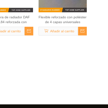
ra de radiador DAF
Flexible reforzado con poliéster
84 reforzada con
de 4 capas universales
 resistente al calor de
1142699 cargador DAF
adir al carrito
Añadir al carrito
colores
Manguera de admisión