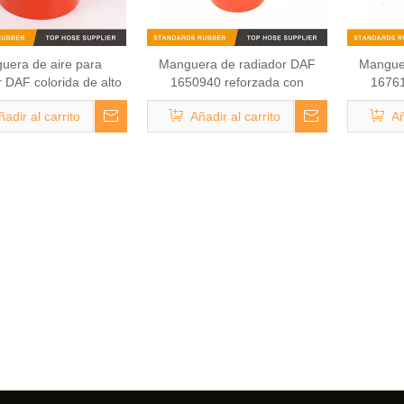
uera de aire para
Manguera de radiador DAF
Mangue
 DAF colorida de alto
1650940 reforzada con
16761
dimiento 1204236
poliéster de colores de alta
poliéster
ñadir al carrito
Añadir al carrito
Añ
temperatura