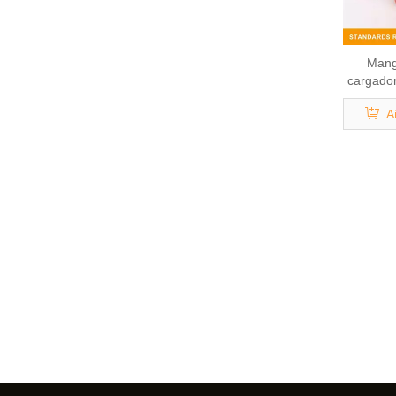
Mang
cargador
ren
A