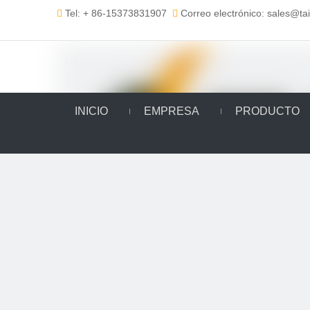
Tel: + 86-15373831907
Correo electrónico: sales@t


INICIO
EMPRESA
PRODUCTO