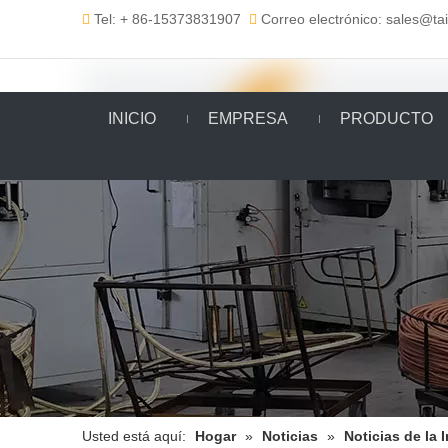
Tel: + 86-15373831907
Correo electrónico: sales@t


INICIO
EMPRESA
PRODUCTO
Usted está aquí:
Hogar
»
Noticias
»
Noticias de la 