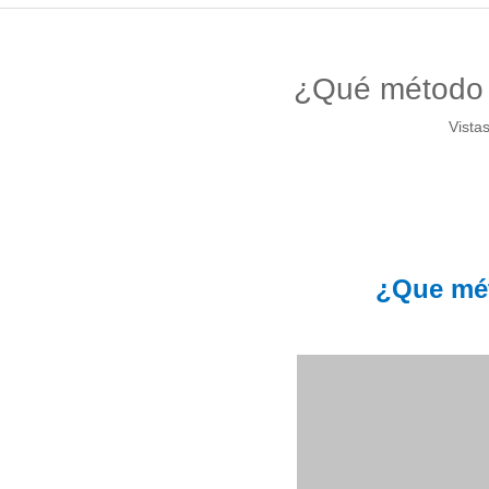
¿Qué método d
Vistas
¿
Que mé