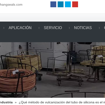
aihangseals.com
APLICACIÓN
SERVICIO
NOTICIAS
Industria
»
¿Qué método de vulcanización del tubo de silicona es el 