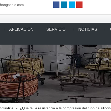
aihangseals.com
APLICACIÓN
SERVICIO
NOTICIAS
Industria
»
¿Qué tal la resistencia a la compresión del tubo de silico