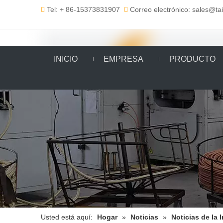
Tel: + 86-15373831907
Correo electrónico: sales@t


INICIO
EMPRESA
PRODUCTO
Usted está aquí:
Hogar
»
Noticias
»
Noticias de la 