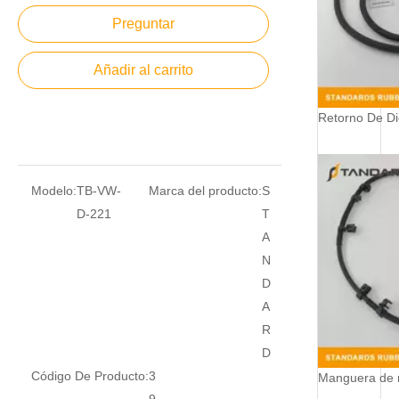
Preguntar
Añadir al carrito
Modelo:
TB-VW-
Marca del producto:
S
D-221
T
A
N
D
A
R
D
Código De Producto:
3