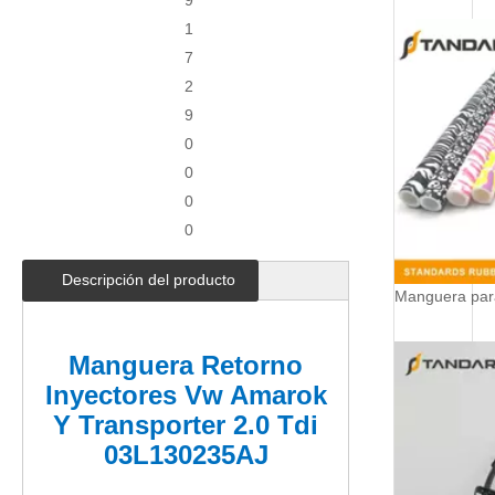
9
1
7
2
9
0
0
0
0
Descripción del producto
Manguera Retorno
Inyectores Vw Amarok
Y Transporter 2.0 Tdi
03L130235AJ