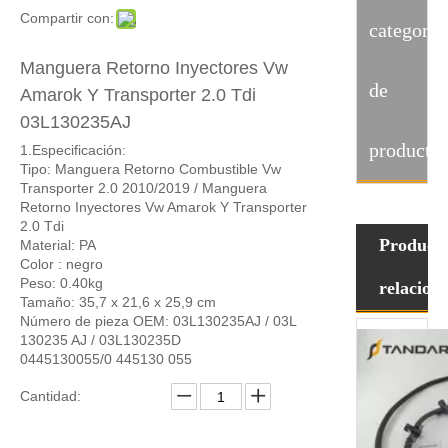
Compartir con:
categoria
Manguera Retorno Inyectores Vw
de
Amarok Y Transporter 2.0 Tdi
03L130235AJ
producto
1.Especificación:
Tipo: Manguera Retorno Combustible Vw
Transporter 2.0 2010/2019 / Manguera
Retorno Inyectores Vw Amarok Y Transporter
2.0 Tdi
Product
Material: PA
Color : negro
Peso: 0.40kg
relacion
Tamaño: 35,7 x 21,6 x 25,9 cm
Número de pieza OEM: 03L130235AJ / 03L
130235 AJ / 03L130235D
0445130055/0 445130 055
Cantidad: