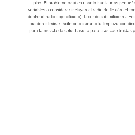
piso. El problema aquí es usar la huella más pequeñ
variables a considerar incluyen el radio de flexión (el r
doblar al radio especificado). Los tubos de silicona a v
pueden eliminar fácilmente durante la limpieza con di
para la mezcla de color base, o para tiras coextruida
Silicone Products Company seguirá estrictamente los 
Muchos usuarios son nuestros viejos usuarios. ¡E
Tubo de silicona platino ultra claro
manguera de si
tubo de silicona de grado farmacéutico
Tubería de
Tubería de silicona de grado médico