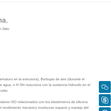
na.
n:
Sitio
ematuro en la extrusora); Burbujas de aire (durante el
 agua, o H-SI≡ reacciona con la sustancia hidroxilo en el
culas.
ándares ISO relacionados con los elastómeros de silicona
el rendimiento mecánico involucran espacio y manejo del