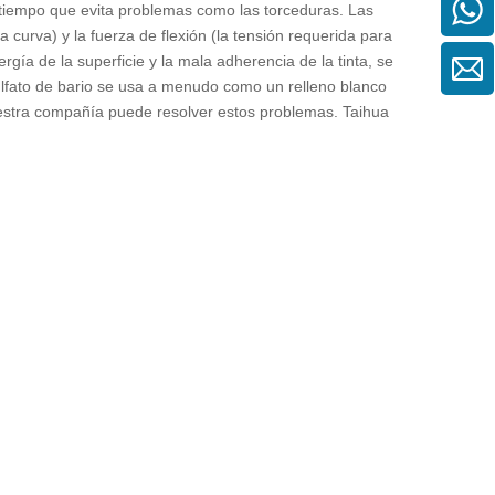
 tiempo que evita problemas como las torceduras. Las
a curva) y la fuerza de flexión (la tensión requerida para
gía de la superficie y la mala adherencia de la tinta, se
ulfato de bario se usa a menudo como un relleno blanco
uestra compañía puede resolver estos problemas. Taihua
 Después de todo, tenemos muchos años de experiencia.
etalle sin ninguna por favor, tenga la seguridad!
tubo de silicona farmacéutica
e silicona de grado médico