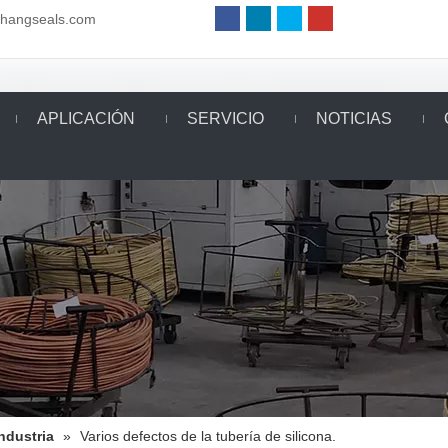
aihangseals.com
APLICACIÓN
SERVICIO
NOTICIAS
Industria
»
Varios defectos de la tubería de silicona.