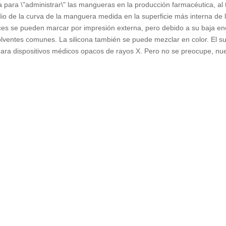
a para \"administrar\" las mangueras en la producción farmacéutica, al
adio de la curva de la manguera medida en la superficie más interna de l
eces se pueden marcar por impresión externa, pero debido a su baja ener
solventes comunes. La silicona también se puede mezclar en color. El s
s para dispositivos médicos opacos de rayos X. Pero no se preocupe, n
procedimientos operativos y cumplirá con los estándares de fábrica.
xplicaremos las especificaciones e instrucciones a los compradores en d
licona de grado farmacéutico
manguera de silicona farmacéutica
 grado médico
Manguera de silicona de grado médico
tubo d