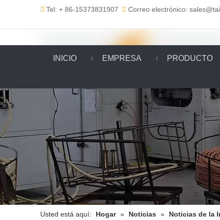
Tel: + 86-15373831907
Correo electrónico: sales@t


INICIO
EMPRESA
PRODUCTO
Usted está aquí:
Hogar
»
Noticias
»
Noticias de la 