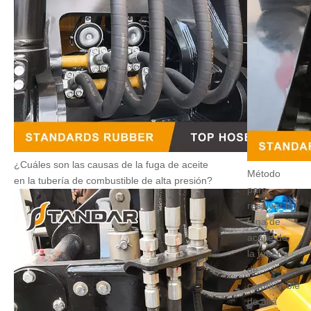
¿Cuáles son las causas de la fuga de aceite
Método
en la tubería de combustible de alta presión?
para
resolver la
fuga de
aceite de
la tubería
de
combustible
de alta