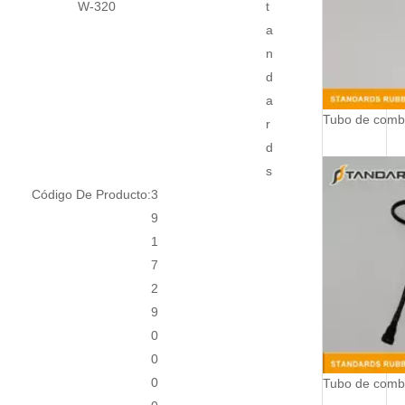
W-320
t
a
n
d
a
r
d
s
Código De Producto:
3
9
1
7
2
9
0
0
0