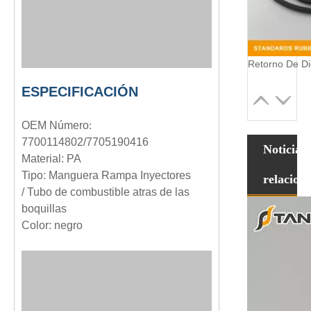
ESPECIFICACIÓN
OEM
Número
:
7700114802/7705190416
Noticias
Material: PA
Tipo: Manguera Rampa Inyectores
relacion
/ Tubo de combustible atras de las
boquillas
Color: negro