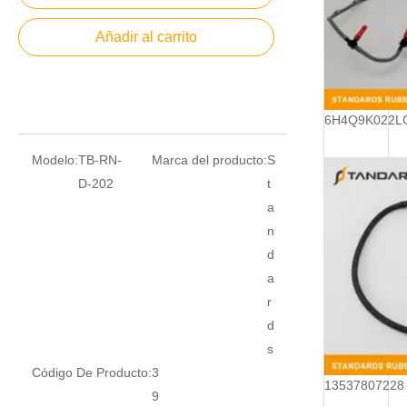
Añadir al carrito
Modelo:
TB-RN-
Marca del producto:
S
D-202
t
a
n
d
a
r
d
s
Código De Producto:
3
9