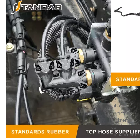
¿Cuál es el
papel del
tubo de
purga para
el sistema
de
enfriamiento?