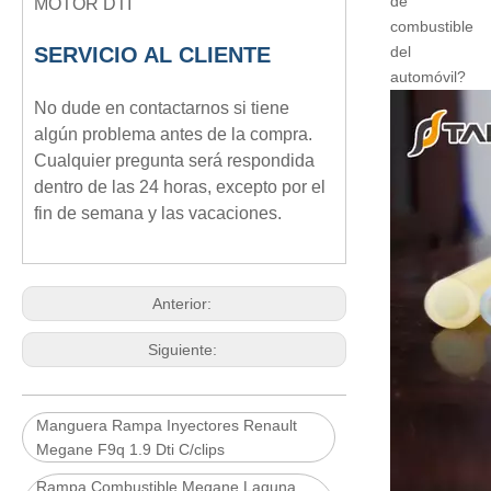
de
MOTOR DTI
combustible
SERVICIO AL CLIENTE
del
automóvil?
No dude en contactarnos si tiene
algún problema antes de la compra.
Cualquier pregunta será respondida
dentro de las 24 horas, excepto por el
fin de semana y las vacaciones.
Anterior:
Siguiente:
Manguera Rampa Inyectores Renault
Megane F9q 1.9 Dti C/clips
Rampa Combustible Megane Laguna