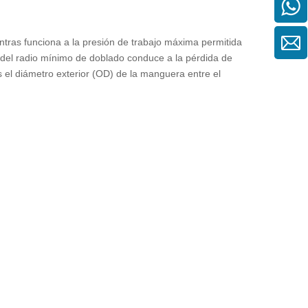
ntras funciona a la presión de trabajo máxima permitida
jo del radio mínimo de doblado conduce a la pérdida de
s el diámetro exterior (OD) de la manguera entre el
 las presiones de sobretensión o pico. Estas presiones
r la presión del conjunto de la manguera hidráulica, la
 encontrar en las especificaciones de ingeniería para
ir el extremo de rosca de acoplamiento adecuado para
s de tipos de rosca: conexiones de manguera DIN
blaje adecuados para cada uno de los estilos de ajuste,
Para asegurar la identificación correcta, los hilos deben