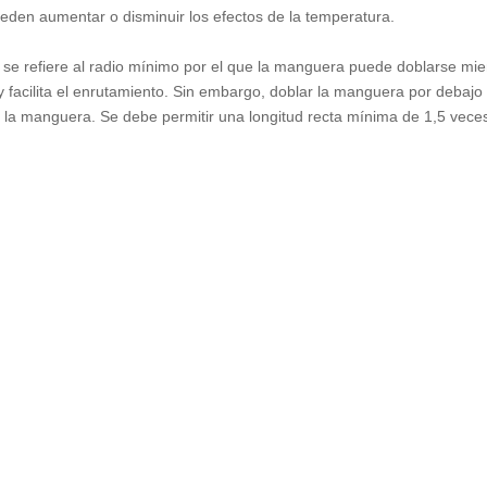
eden aumentar o disminuir los efectos de la temperatura.
se refiere al radio mínimo por el que la manguera puede doblarse mie
d y facilita el enrutamiento. Sin embargo, doblar la manguera por deba
 de la manguera. Se debe permitir una longitud recta mínima de 1,5 vece
a curva.
rese de considerar la presión de trabajo del sistema, así como también
ominal de la manguera. Es importante tener en cuenta que, al considera
or valor nominal del conjunto. Las presiones de la manguera se pueden
de mangueras.
ompatible con las mangueras industriales seleccionadas. Se debe eleg
omo resultado un sellado sin fugas.
lo. por
accesorios de manguera hidráulica
, hay varios tipos diferente
de gas francés, conexiones japonesas. Existen procedimientos de ensam
cia entre una conexión sólida y un problema a la espera de que suceda. 