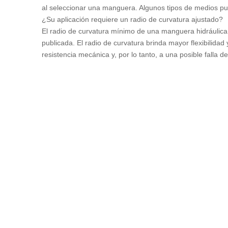
al seleccionar una manguera. Algunos tipos de medios pu
¿Su aplicación requiere un radio de curvatura ajustado?
El radio de curvatura mínimo de una manguera hidráulica 
publicada. El radio de curvatura brinda mayor flexibilida
resistencia mecánica y, por lo tanto, a una posible falla
accesorio de la manguera y el punto en el que comienza l
No ignore las clasificaciones de presión máxima
Al considerar la presión de la manguera industrial, asegú
deben estar por debajo de la presión máxima de trabajo n
presión máxima de trabajo del sistema es la pieza de men
cada manguera, así como en nuestra tabla de resumen 
La selección de accesorios puede ser complicada
La interfaz mecánica de ajuste a la manguera debe ser c
que la conexión de los componentes de acoplamiento dé c
Otro componente de la selección de ajuste es el tipo de hi
alemanas, tubería estándar británica (BSP), conexiones 
y el cumplimiento estricto de esos pasos marca la diferen