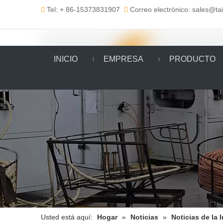
Tel: + 86-15373831907
Correo electrónico: sales@t


INICIO
EMPRESA
PRODUCTO
Usted está aquí:
Hogar
»
Noticias
»
Noticias de la 