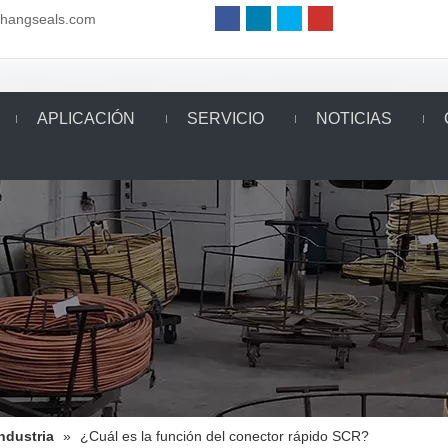
aihangseals.com
APLICACIÓN
SERVICIO
NOTICIAS
Industria
»
¿Cuál es la función del conector rápido SCR?