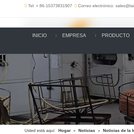
Tel: + 86-15373831907
Correo electrónico: sales@t


INICIO
EMPRESA
PRODUCTO
Usted está aquí:
Hogar
»
Noticias
»
Noticias de la 