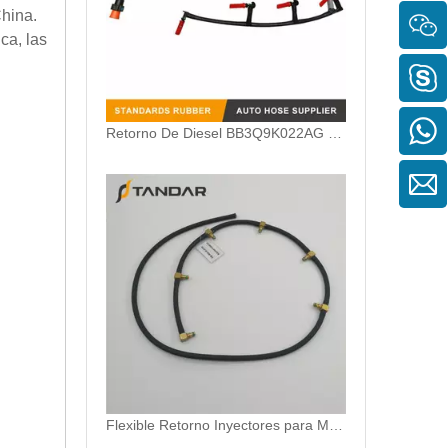
China.
ca, las
Retorno De Diesel BB3Q9K022AG para Ford Ranger 2.2TDCi
Flexible Retorno Inyectores para Mercedes Benz Clase E A6480700832