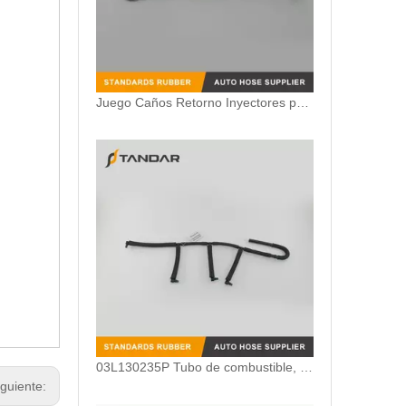
Juego Caños Retorno Inyectores para Citroen Peugeot 1.6 HDi 1574HX
03L130235P Tubo de combustible, reverso de los inyectores para VW POLO VENTO
iguiente: