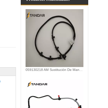
059130218 AM Sustitución De Manguera De Combustible Con Fugas De Diésel para Audi Volkswagen 3.0TDI
e