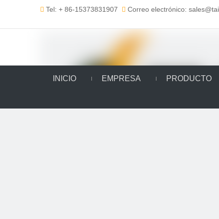
Tel: + 86-15373831907
Correo electrónico: sales@t


INICIO
EMPRESA
PRODUCTO