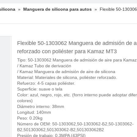
ilicona
»
Manguera de silicona para autos
»
Flexible 50-130306
Flexible 50-1303062 Manguera de admisión de a
reforzado con poliéster para Kamaz MT3
Tipo: 50-1303062 Manguera de admisión de aire para Kamaz
/ Kamaz Tubo de derivación
/ Kamaz Manguera de admisión de aire de silicona
Material: Materiales de silicona, poliéster reforzado.
Refuerzo: 4-5 capas poliéster.
Superficie: suave o tela
Color: azul, negro, rojo, etc. (forro interno puede adoptar dife
colores)
Diámetro interno: 38mm
Longitud: 140mm
Peso: 0.20kg
Número de OEM: 50-1303062,50-1303062-Б2,50-1303062-
B2,501303062,501303062-B2,501303062B2
Presión de trabajo: 0.3MPA (43PSI)