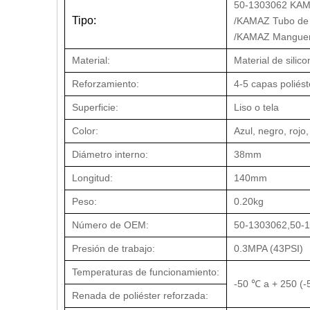
50-1303062 KAMA
Tipo:
/KAMAZ Tubo de 
/KAMAZ Manguera
Material:
Material de silico
Reforzamiento:
4-5 capas poliést
Superficie:
Liso o tela
Color:
Azul, negro, rojo,
Diámetro interno:
38mm
Longitud:
140mm
Peso:
0.20kg
Número de OEM:
50-1303062,50-
Presión de trabajo:
0.3MPA (43PSI)
Temperaturas de funcionamiento:
-50 ℃ a + 250 (-5
Renada de poliéster reforzada: