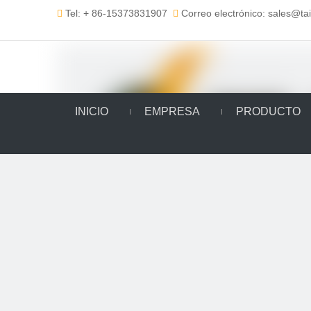
Tel: + 86-15373831907
Correo electrónico: sales@t


INICIO
EMPRESA
PRODUCTO