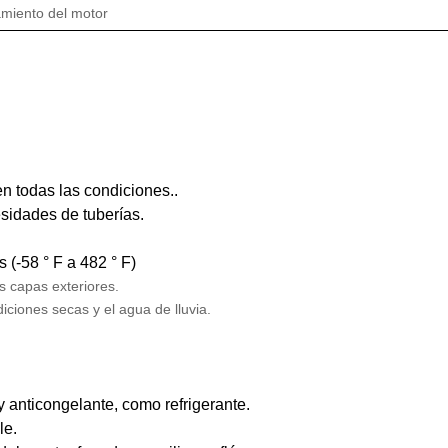
amiento del motor
en todas las condiciones..
esidades de tuberías.
(-58 ° F a 482 ° F)
s capas exteriores.
diciones secas y el agua de lluvia.
 anticongelante, como refrigerante.
le.