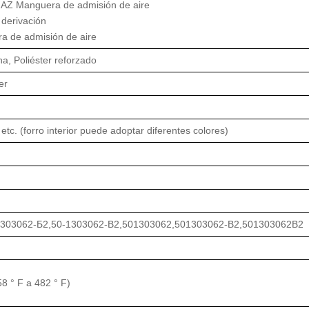
Z Manguera de admisión de aire
derivación
 de admisión de aire
na, Poliéster reforzado
er
 etc. (forro interior puede adoptar diferentes colores)
1303062-Б2,50-1303062-B2,501303062,501303062-B2,501303062B2
8 ° F a 482 ° F)