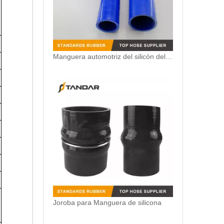
Manguera automotriz del silicón del reductor flexible colorido de 45 grados
Joroba para Manguera de silicona