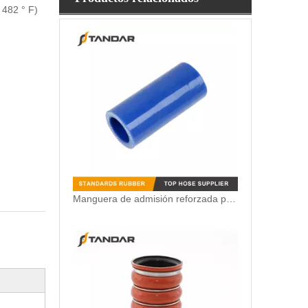
 482 ° F)
Manguera de admisión reforzada poliéster flexible de 4 capas del cargador del OEM 466328 para el camión F12 de Volvo