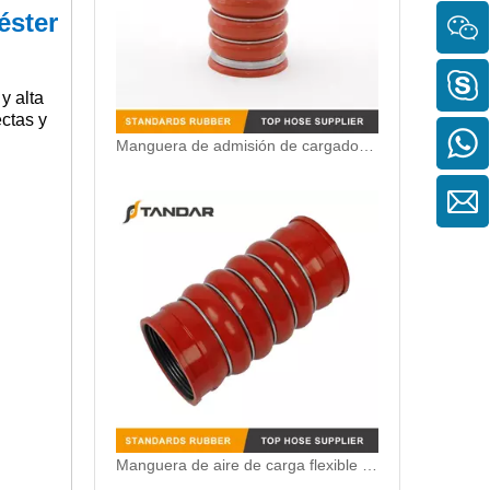
éster
y alta
ectas y
Manguera de admisión de cargador de alto rendimiento 1525145 para piezas de camiones Scania
Manguera de aire de carga flexible reforzada con poliéster de 4 capas 0005010082 para camiones Mercedes-Benz