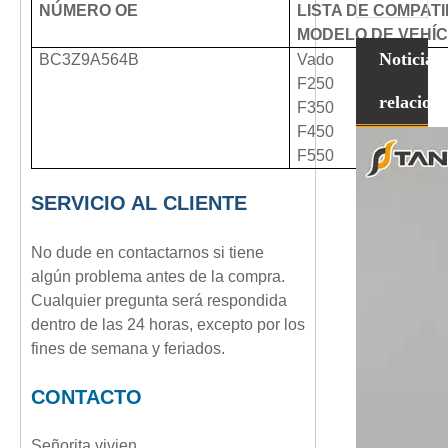
NÚMERO OE
LISTA DE COMPATI
MODELO DE VEHÍ
Noticias
BC3Z9A564B
Vado
F250
relacion
F350
F450
F550
SERVICIO AL CLIENTE
No dude en contactarnos si tiene
algún problema antes de la compra.
Cualquier pregunta será respondida
dentro de las 24 horas, excepto por los
fines de semana y feriados.
CONTACTO
Señorita vivien