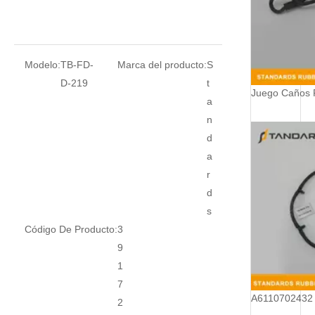
Modelo:
TB-FD-
Marca del producto:
S
D-219
t
a
n
d
a
r
d
s
Código De Producto:
3
9
1
7
2