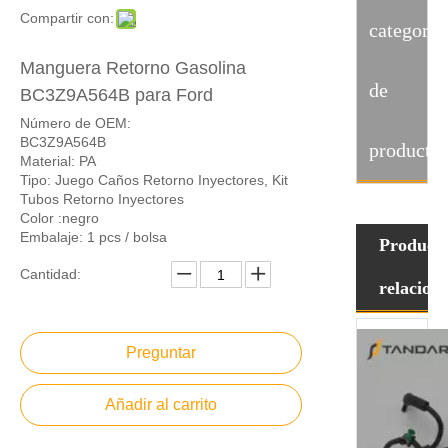
Compartir con:
categoria
Manguera Retorno Gasolina
de
BC3Z9A564B para Ford
Número de OEM:
BC3Z9A564B
producto
Material: PA
Tipo: Juego Caños Retorno Inyectores, Kit
Tubos Retorno Inyectores
Color :negro
Embalaje: 1 pcs / bolsa
Product
Cantidad:
relacion
Preguntar
Añadir al carrito