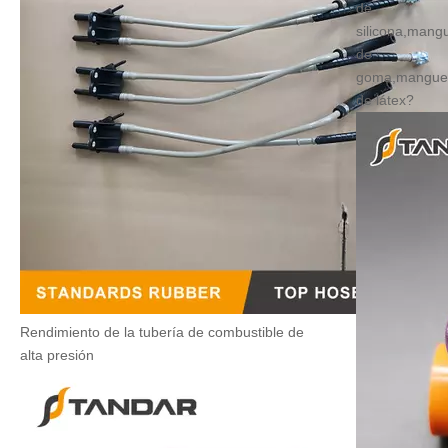
de
silicona,mang
de
goma,mangue
de látex?
Rendimiento de la tubería de combustible de
alta presión