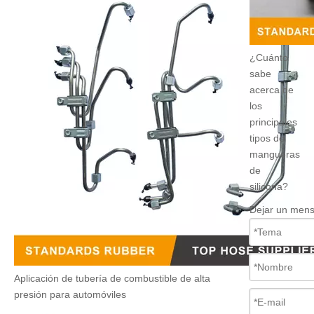
¿Cuánto
sabe
acerca de
los
principales
tipos de
mangueras
de
silicona?
Dejar un mens
Aplicación de tubería de combustible de alta
presión para automóviles