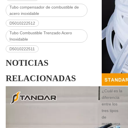
Tubo compensador de combustible de
acero inoxidable
D5010222512
Tubo Combustible Trenzado Acero
Inoxidable
D5010222511
NOTICIAS
RELACIONADAS
¿Cuál es la
diferencia
entre los
tres tipos
de
manguera