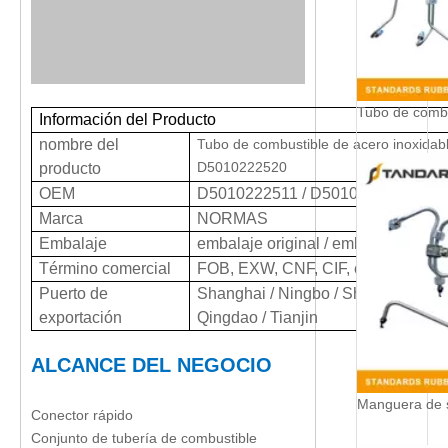
Información del Producto
nombre del
Tubo de combustible de acero inoxidabl
D5010222520
producto
OEM
D5010222511 / D5010222512 / D
Marca
NORMAS
Embalaje
embalaje original / embalaje neutra
Término comercial
FOB, EXW, CNF, CIF, etc.
Puerto de
Shanghai / Ningbo / Shengzhen / 
exportación
Qingdao / Tianjin
ALCANCE DEL NEGOCIO
Conector rápido
Conjunto de tubería de combustible