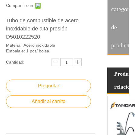
Compartir con:
categoria
Tubo de combustible de acero
de
inoxidable de alta presión
D5010222520
producto
Material: Acero inoxidable
Embalaje: 1 pcs/ bolsa
Cantidad:
Product
Preguntar
relacion
Añadir al carrito