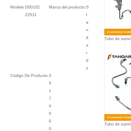
Modelo:
D50102
Marca del producto:
S
22511
t
a
n
d
a
r
d
s
Código De Producto:
3
9
1
7
4
0
0
0