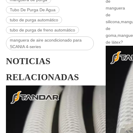
de
manguera
Tubo De Purga De Agua
de
tubo de purga automático
silicona,mang
de
tubo de purga de freno automático
goma,mangue
manguera de aire acondicionado para
de látex?
SCANIA 4-series
NOTICIAS
RELACIONADAS