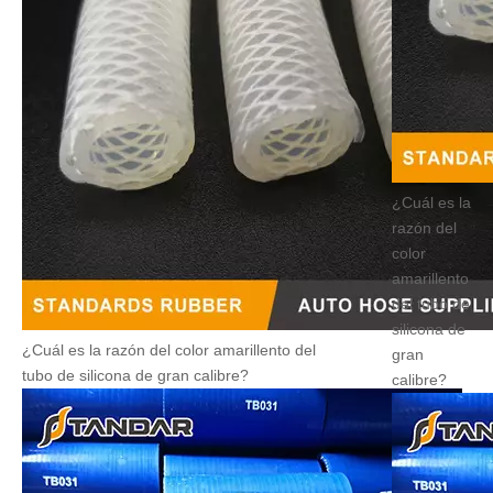
¿Cuál es la
razón del
color
amarillento
del tubo de
silicona de
¿Cuál es la razón del color amarillento del
gran
tubo de silicona de gran calibre?
calibre?