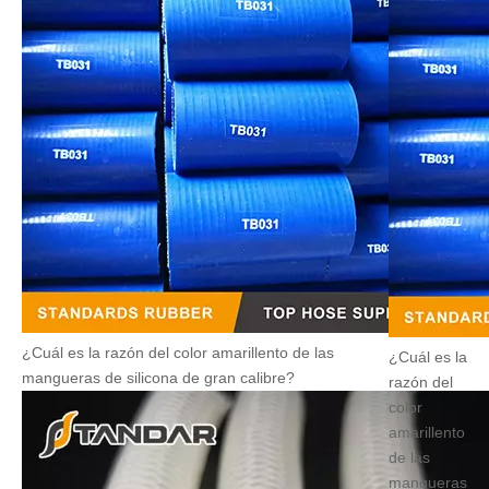
¿Cuál es la razón del color amarillento de las
¿Cuál es la
mangueras de silicona de gran calibre?
razón del
color
amarillento
de las
mangueras