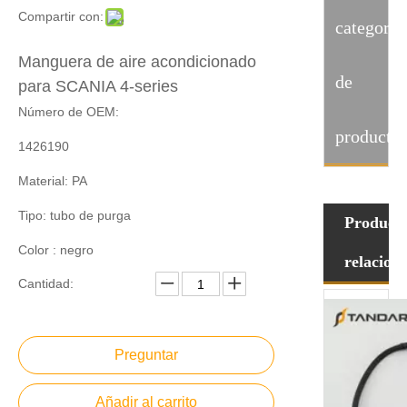
Compartir con:
categoria
Manguera de aire acondicionado
de
para SCANIA 4-series
Número de OEM:
producto
1426190
Material: PA
Tipo: tubo de purga
Product
Color : negro
relacion
Cantidad:
Preguntar
Añadir al carrito