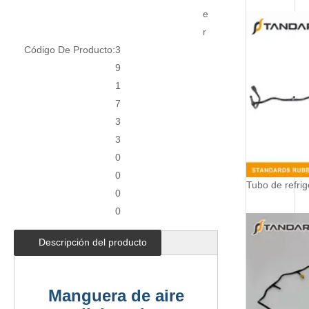
e
r
Código De Producto:
3
9
1
7
3
3
0
0
0
0
Descripción del producto
Manguera de aire