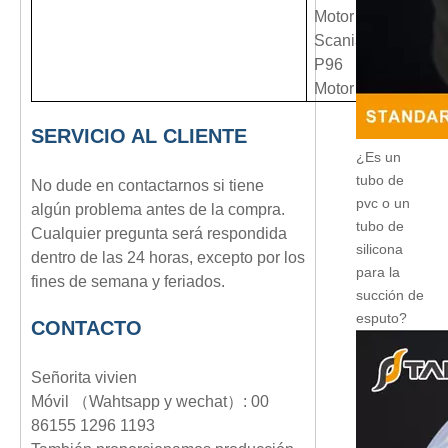
Motor D16
Scania Marine e In
P96
Motor D16
SERVICIO AL CLIENTE
¿Es un
tubo de
No dude en contactarnos si tiene
pvc o un
algún problema antes de la compra.
tubo de
Cualquier pregunta será respondida
silicona
dentro de las 24 horas, excepto por los
para la
fines de semana y feriados.
succión de
esputo?
CONTACTO
Señorita vivien
Móvil （Wahtsapp y wechat）: 00
86155 1296 1193