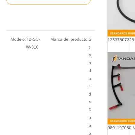
Modelo:
TB-SC-
Marca del producto:
S
W-310
t
a
n
d
a
r
d
s
R
u
b
b