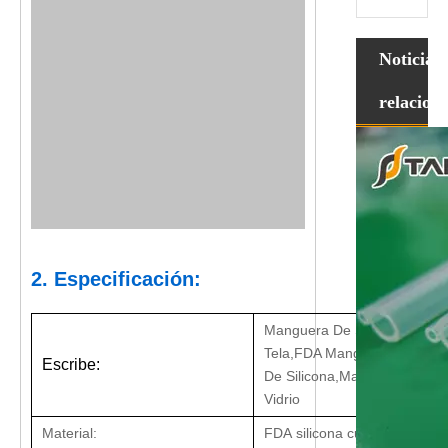
Noticias
relacion
2. Especificación:
Manguera De Silicona Refo
Tela,FDA Manguera De Sili
Escribe:
De Silicona,Manguera de sili
Vidrio
Material:
FDA silicona curado con plat