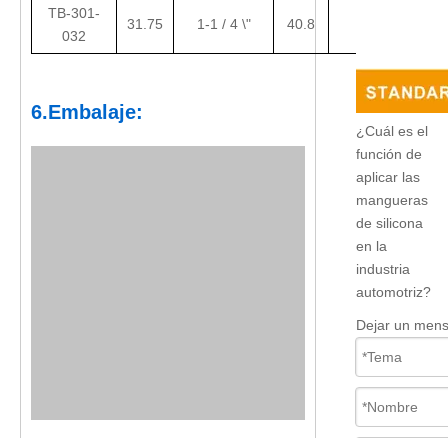
TB-301-
31.75
1-1 / 4 \"
40.8
1.606
032
6.Embalaje:
¿Cuál es el
función de
aplicar las
mangueras
de silicona
en la
industria
automotriz?
Dejar un mens