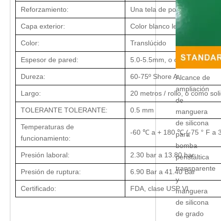
Reforzamiento:
Una tela de poliéster.
Capa exterior:
Color blanco lechoso, silicon
Color:
Translúcido
Espesor de pared:
5.0-5.5mm, o como solicitud
Dureza:
60-75º Shore A
Alcance de
ampliación
Largo:
20 metros / rollo, o como soli
de
TOLERANTE TOLERANTE:
0.5 mm
manguera
de silicona
Temperaturas de
-60 ℃ a + 180 ℃ (-75 ° F a 3
para
funcionamiento:
bomba
Presión laboral:
2.30 bar a 13.80 bar
peristáltica
transparente
Presión de ruptura:
6.90 Bar a 41.40 Bar
y
Certificado:
FDA, clase USP VI
manguera
de silicona
de grado