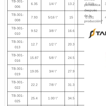
TB-301-
6.35
1/4 \"
13.2
0.519
peristáltica
006
después
TB-301-
de la
7.93
5/16 \"
15
0.591
008
producción?
TB-301-
9.52
3/8 \"
16.6
0.654
5
010
TB-301-
12.7
1/2 \"
20.3
0.799
013
TB-301-
15.87
5/8 \"
24.5
0.965
8
016
TB-301-
19.05
3/4 \"
27.9
1.099
9
019
TB-301-
22.2
7/8 \"
31.3
1.233
022
TB-301-
25.4
1.00 \"
34.5
1.358
025