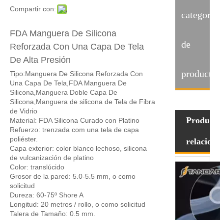
Compartir con:
categoria
FDA Manguera De Silicona
de
Reforzada Con Una Capa De Tela
De Alta Presión
producto
Tipo:Manguera De Silicona Reforzada Con
Una Capa De Tela,FDA Manguera De
Silicona,Manguera Doble Capa De
Silicona,Manguera de silicona de Tela de Fibra
de Vidrio
Product
Material: FDA Silicona Curado con Platino
Refuerzo: trenzada com una tela de capa
poliéster.
relacion
Capa exterior: color blanco lechoso, silicona
de vulcanización de platino
Color: translúcido
Grosor de la pared: 5.0-5.5 mm, o como
solicitud
Dureza: 60-75º Shore A
Longitud: 20 metros / rollo, o como solicitud
Talera de Tamaño: 0.5 mm.