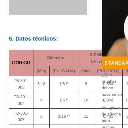
5. Datos técnicos:
DIÁMETRO
Diámetro
EXTERNO
CÓDIGO
(Mm)
(PULGADA)
(Mm)
(PULGADA)
¿Qué
TB-301-
pruebas
3.18
1/8 \"
9
0.354
003
deben
hacerse en
TB-301-
4
1/6 \"
10
0.394
1
la
004
manguera
TB-301-
de silicona
5
3/16 \"
11
0.433
005
para
bomba