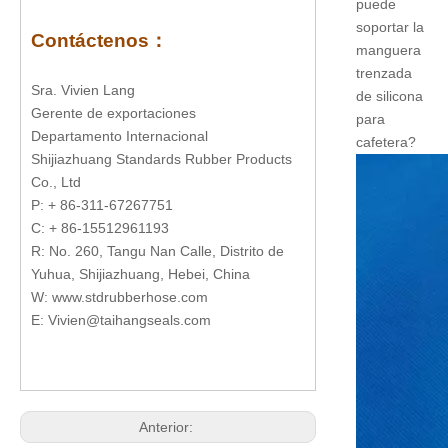
puede
soportar la
Contáctenos
：
manguera
trenzada
Sra. Vivien Lang
de silicona
Gerente de exportaciones
para
Departamento Internacional
cafetera?
Shijiazhuang Standards Rubber Products
Co., Ltd
P: + 86-311-67267751
C: + 86-15512961193
R: No. 260, Tangu Nan Calle, Distrito de
Yuhua, Shijiazhuang, Hebei, China
W: www.stdrubberhose.com
E: Vivien@taihangseals.com
Anterior: