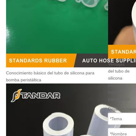
Ventajas
del tubo de
Conocimiento básico del tubo de silicona para
silicona
bomba peristáltica
para
bombas
peristálicas
Dejar un mens