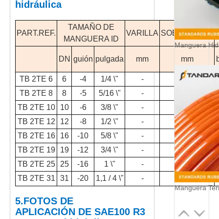
hidráulica
TAMAÑO DE
PART.REF.
VARILLA
SOBREDOSIS
MANGUERA ID
Manguera Hid
DN
guión
pulgada
mm
mm
TB 2TE 6
6
-4
1/4 \"
-
13.0
TB 2TE 8
8
-5
5/16 \"
-
14.6
TB 2TE 10
10
-6
3/8 \"
-
16.1
TB 2TE 12
12
-8
1/2 \"
-
19.2
TB 2TE 16
16
-10
5/8 \"
-
23.6
TB 2TE 19
19
-12
3/4 \"
-
26.5
TB 2TE 25
25
-16
1 \"
-
33.4
TB 2TE 31
31
-20
1,1 / 4 \"
-
41.5
Manguera Ter
5.
FOTOS DE
APLICACIÓN
DE
SAE100 R3