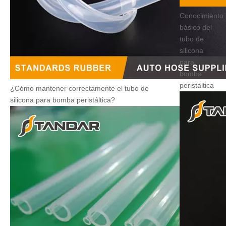
Conocimiento
básico del
tubo de
silicona
para
bomba
peristáltica
¿Cómo mantener correctamente el tubo de
silicona para bomba peristáltica?