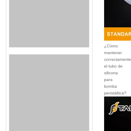
¿Cómo
mantener
correctamente
el tubo de
silicona
para
bomba
peristáltica?