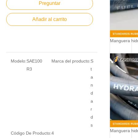
Preguntar
Añadir al carrito
Manguera hid
Modelo:
SAE100
Marca del producto:
S
R3
t
a
n
d
a
r
d
s
Manguera hid
Código De Producto:
4